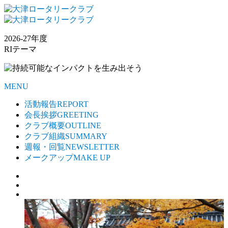
2026-27年度
RIテーマ
MENU
活動報告
REPORT
会長挨拶
GREETING
クラブ概要
OUTLINE
クラブ組織
SUMMARY
週報・回覧
NEWSLETTER
メークアップ
MAKE UP