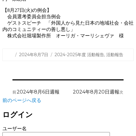
【8月27日(火)の例会】
会員選考委員会担当例会
ゲストスピーチ 「外国人から見た日本の地域社会・会社
内のコミュニティーの善し悪し」
株式会社堀場製作所 オーリガ・マーリシェヴァ 様
投
カ
2024年8月7日
2024-2025年度 活動報告
,
活動報告
稿
テ
日:
ゴ
リ
ー
投
前
次
2024年8月6日週報
2024年8月20日週報
前
次
稿
の
の
前のページへ戻る
ナ
投
投
稿:
稿:
ビ
ログイン
ゲ
ユーザー名
ー