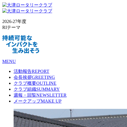
2026-27年度
RIテーマ
MENU
活動報告
REPORT
会長挨拶
GREETING
クラブ概要
OUTLINE
クラブ組織
SUMMARY
週報・回覧
NEWSLETTER
メークアップ
MAKE UP