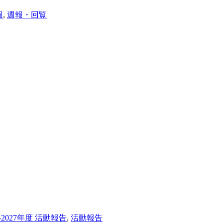
報
,
週報・回覧
6-2027年度 活動報告
,
活動報告