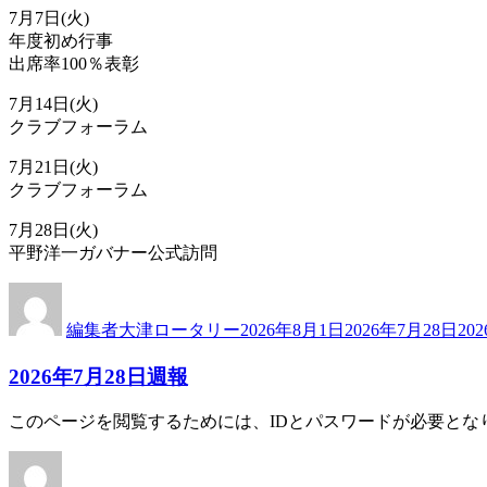
7月7日(火)
年度初め行事
出席率100％表彰
7月14日(火)
クラブフォーラム
7月21日(火)
クラブフォーラム
7月28日(火)
平野洋一ガバナー公式訪問
投
投
カ
稿
稿
テ
編集者大津ロータリー
2026年8月1日
2026年7月28日
20
者
日:
ゴ
リ
2026年7月28日週報
ー
このページを閲覧するためには、IDとパスワードが必要とな
投
投
カ
稿
稿
テ