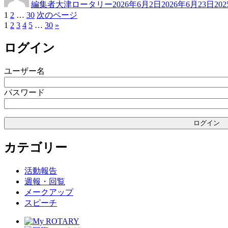
編集者大津ロータリー
2026年6月2日
2026年6月23日
20
者
日:
ゴ
固
固
固
1
2
…
30
次のページ
投
リ
定
1
定
2
3
4
定
5
…
30
»
ー
稿
ペ
ペ
ペ
ログイン
ー
ー
ー
の
ジ
ジ
ジ
ペ
ユーザー名
ー
パスワード
ジ
送
り
カテゴリー
活動報告
週報・回覧
メークアップ
スピーチ