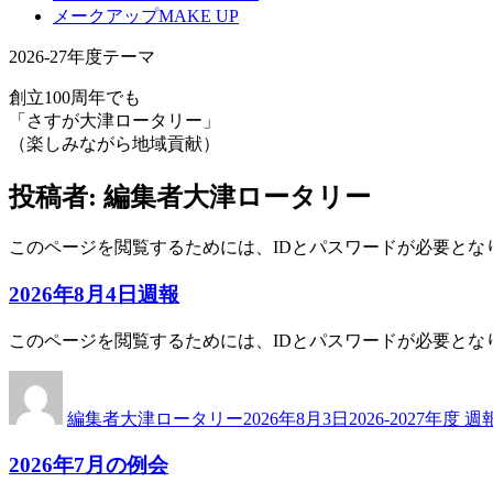
メークアップ
MAKE UP
2026-27年度テーマ
創立100周年でも
「さすが大津ロータリー」
（楽しみながら地域貢献）
投稿者:
編集者大津ロータリー
このページを閲覧するためには、IDとパスワードが必要とな
2026年8月4日週報
このページを閲覧するためには、IDとパスワードが必要とな
投
投
カ
稿
稿
テ
編集者大津ロータリー
2026年8月3日
2026-2027年度 週
者
日:
ゴ
リ
2026年7月の例会
ー