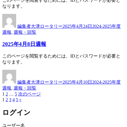
このページを閲覧するためには、IDとパスワードが必要と
なります。
投
投
カ
稿
稿
テ
編集者大津ロータリー
2025年4月24日
2024-2025年度
者
日:
ゴ
週報
,
週報・回覧
リ
ー
2025年4月8日週報
このページを閲覧するためには、IDとパスワードが必要と
なります。
投
投
カ
稿
稿
テ
編集者大津ロータリー
2025年4月10日
2024-2025年度
者
日:
ゴ
週報
,
週報・回覧
リ
固
固
固
1
2
…
5
次のページ
投
ー
定
1
定
2
3
4
定
5
»
稿
ペ
ペ
ペ
ログイン
ー
ー
ー
の
ジ
ジ
ジ
ペ
ユーザー名