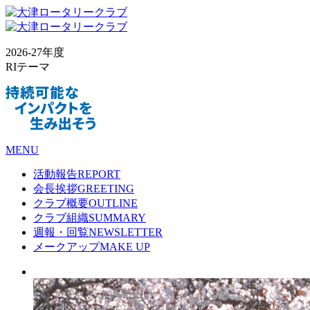
2026-27年度
RIテーマ
MENU
活動報告
REPORT
会長挨拶
GREETING
クラブ概要
OUTLINE
クラブ組織
SUMMARY
週報・回覧
NEWSLETTER
メークアップ
MAKE UP