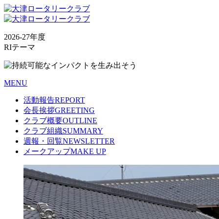
2026-27年度
RIテーマ
MENU
活動報告
REPORT
会長挨拶
GREETING
クラブ概要
OUTLINE
クラブ組織
SUMMARY
週報・回覧
NEWSLETTER
メークアップ
MAKE UP