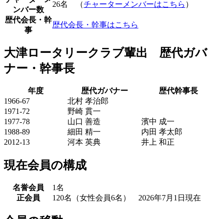
26名 （
チャーターメンバーはこちら
）
ンバー数
歴代会長・幹
歴代会長・幹事はこちら
事
大津ロータリークラブ輩出 歴代ガバ
ナー・幹事長
年度
歴代ガバナー
歴代幹事長
1966-67
北村 孝治郎
1971-72
野崎 貫一
1977-78
山口 善造
濱中 成一
1988-89
細田 精一
内田 孝太郎
2012-13
河本 英典
井上 和正
現在会員の構成
名誉会員
1名
正会員
120名（女性会員6名） 2026年7月1日現在