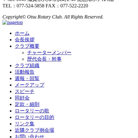
TEL：077-524-5858 FAX：077-522-2220
Copyright© Otsu Rotary Club. All Rights Reserved.
ホーム
会長挨拶
クラブ概要
チャーターメンバー
歴代会長・幹事
クラブ組織
活動報告
週報・回覧
メークアップ
スピーチ
同好会
定款・細則
ロータリーの歌
ロータリーの目的
リンク集
近隣クラブ例会場
お問い合わせ