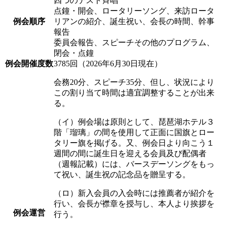
四つのテスト斉唱
点鐘・開会、ロータリーソング、来訪ロータ
例会順序
リアンの紹介、誕生祝い、会長の時間、幹事
報告
委員会報告、スピーチその他のプログラム、
閉会・点鐘
例会開催度数
3785回（2026年6月30日現在）
会務20分、スピーチ35分、但し、状況により
この割り当て時間は適宜調整することが出来
る。
（イ）例会場は原則として、琵琶湖ホテル３
階「瑠璃」の間を使用して正面に国旗とロー
タリー旗を掲げる。又、例会日より向こう１
週間の間に誕生日を迎える会員及び配偶者
（週報記載）には、バースデーソングをもっ
て祝い、誕生祝の記念品を贈呈する。
（ロ）新入会員の入会時には推薦者が紹介を
行い、会長が襟章を授与し、本人より挨拶を
例会運営
行う。