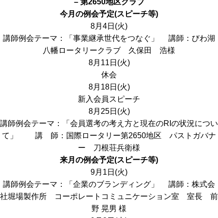
– 第2650地区クラブ
今月の例会予定(スピーチ等)
8月4日(火)
講師例会
テーマ：「事業継承世代をつなぐ」 講師：びわ湖
八幡ロータリークラブ 久保田 浩様
8月11日(火)
休会
8月18日(火)
新入会員スピーチ
8月25日(火)
講師例会
テーマ：「会員選考の考え方と現在のRIの状況につい
て」 講 師：国際ロータリー第2650地区 パストガバナ
ー 刀根荘兵衛様
来月の例会予定(スピーチ等)
9月1日(火)
講師例会
テーマ：「企業のブランディング」 講師：株式会
社堀場製作所 コーポレートコミュニケーション室 室長 前
野 晃男 様