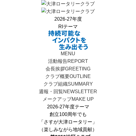
2026-27年度
RIテーマ
MENU
活動報告
REPORT
会長挨拶
GREETING
クラブ概要
OUTLINE
クラブ組織
SUMMARY
週報・回覧
NEWSLETTER
メークアップ
MAKE UP
2026-27年度テーマ
創立100周年でも
「さすが大津ロータリー」
（楽しみながら地域貢献）