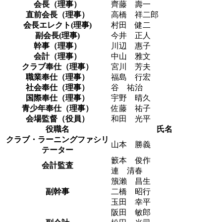
会長（理事）
齊藤 壽一
直前会長（理事）
高橋 祥二郎
会長エレクト(理事)
村田 健二
副会長(理事)
今井 正人
幹事（理事）
川辺 惠子
会計（理事）
中山 雅文
クラブ奉仕（理事）
宮川 芳夫
職業奉仕（理事）
福島 行宏
社会奉仕（理事）
谷 祐治
国際奉仕（理事）
宇野 晴久
青少年奉仕（理事）
佐藤 祐子
会場監督（役員）
和田 光平
役職名
氏名
クラブ・ラーニングファシリ
山本 勝義
テーター
籔本 俊作
会計監査
連 清春
籏瀨 昌生
副幹事
二橋 昭行
玉田 幸平
阪田 敏郎