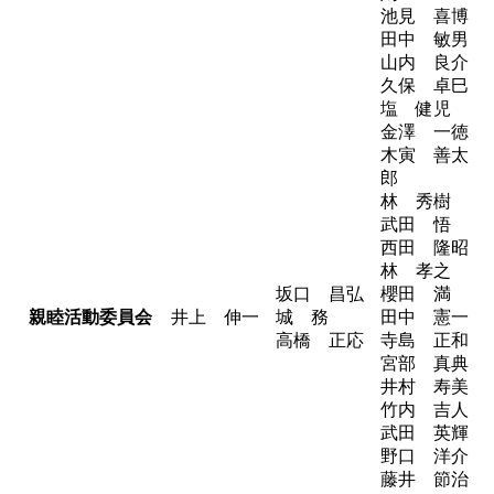
池見 喜博
田中 敏男
山内 良介
久保 卓巳
塩 健児
金澤 一徳
木寅 善太
郎
林 秀樹
武田 悟
西田 隆昭
林 孝之
坂口 昌弘
櫻田 満
親睦活動委員会
井上 伸一
城 務
田中 憲一
高橋 正応
寺島 正和
宮部 真典
井村 寿美
竹内 吉人
武田 英輝
野口 洋介
藤井 節治