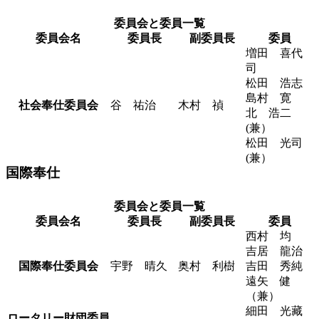
委員会と委員一覧
委員会名
委員長
副委員長
委員
増田 喜代
司
松田 浩志
島村 寛
社会奉仕委員会
谷 祐治
木村 禎
北 浩二
(兼）
松田 光司
(兼）
国際奉仕
委員会と委員一覧
委員会名
委員長
副委員長
委員
西村 均
吉居 龍治
国際奉仕委員会
宇野 晴久
奥村 利樹
吉田 秀純
遠矢 健
（兼）
細田 光藏
ロータリー財団委員