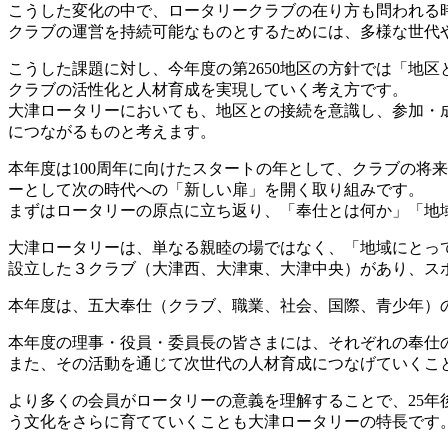
こうした変化の中で、ロータリークラブの在り方も問われる
クラブの運営を持続可能なものとするためには、多様な世代
こうした課題に対し、今年度の第2650地区の方針では「地
クラブの活性化と人材育成を実現していく考え方です。
大津ロータリーにおいても、地区との接続を意識し、参加・
につながるものと考えます。
本年度は100周年に向けたスタートの年として、クラブの将来
ーとして次の時代への「新しい扉」を開く取り組みです。
まずはロータリーの原点に立ち返り、「奉仕とは何か」「地
大津ロータリーは、単なる親睦の場ではなく、「地域にとっ
設立した３クラブ（大津西、大津東、大津中央）があり、ス
本年度は、五大奉仕（クラブ、職業、社会、国際、青少年）
本年度の理事・役員・委員長の皆さまには、それぞれの奉仕
また、その活動を通じて次世代の人材育成につなげていくこ
より多くの会員がロータリーの意義を理解することで、25
う文化をさらに育てていくことも大津ロータリーの特長です