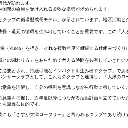
時代が訪れます。
や国籍の会員を受け入れる柔軟な姿勢が求められます。
区とクラブの循環型成長モデル」が示されています。地区活動
成長・還元の循環を生み出していくことが重要です。この「人
像（Vision）を描き、それを複数年度で継続する仕組みづ
域との関わり方」をあらためて考える時間を共有していきたい
て必要とされ、持続可能なインパクトを生み出すクラブ」であ
ポンサークラブとして、これらのクラブと連携し、「大津のロ
の意義を理解し、自分の役割を意識しながら行動に移していく
の意義を把握し、次年度以降につながる活動計画を立てていた
とも重要な目的です。
年後にも「さすが大津ロータリー」と言われるクラブであり続け
。