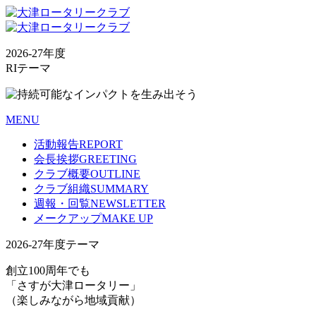
2026-27年度
RIテーマ
MENU
活動報告
REPORT
会長挨拶
GREETING
クラブ概要
OUTLINE
クラブ組織
SUMMARY
週報・回覧
NEWSLETTER
メークアップ
MAKE UP
2026-27年度テーマ
創立100周年でも
「さすが大津ロータリー」
（楽しみながら地域貢献）