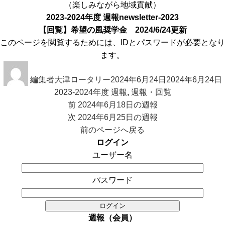
（楽しみながら地域貢献）
2023-2024年度 週報
newsletter-2023
【回覧】希望の風奨学金 2024/6/24更新
このページを閲覧するためには、IDとパスワードが必要となり
ます。
投
投
稿
編集者大津ロータリー
稿
2024年6月24日
2024年6月24日
者
2023-2024年度 週報
日:
,
週報・回覧
投
前
前
2024年6月18日の週報
稿
の
次
次
2024年6月25日の週報
ナ
投
の
前のページへ戻る
ビ
稿:
投
ログイン
ゲ
稿:
ユーザー名
ー
シ
パスワード
ョ
ン
週報（会員）