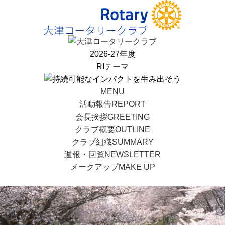
2026-27年度
RIテーマ
MENU
活動報告
REPORT
会長挨拶
GREETING
クラブ概要
OUTLINE
クラブ組織
SUMMARY
週報・回覧
NEWSLETTER
メークアップ
MAKE UP