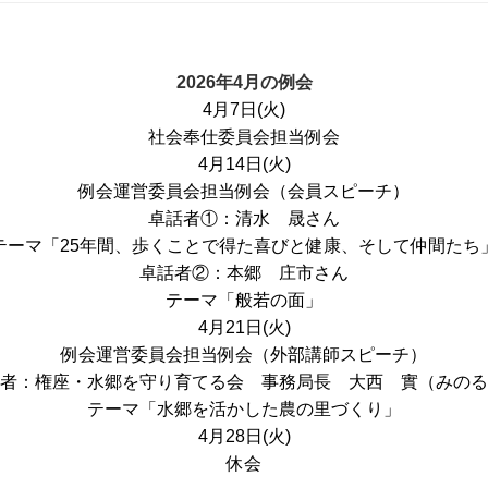
稿
テ
日:
ゴ
リ
ー
2026年4月の例会
4月7日(火)
社会奉仕委員会担当例会
4月14日(火)
例会運営委員会担当例会（会員スピーチ）
卓話者①：清水 晟さん
テーマ「25年間、歩くことで得た喜びと健康、そして仲間たち
卓話者②：本郷 庄市さん
テーマ「般若の面」
4月21日(火)
例会運営委員会担当例会（外部講師スピーチ）
者：権座・水郷を守り育てる会 事務局長 大西 實（みのる
テーマ「水郷を活かした農の里づくり」
4月28日(火)
休会