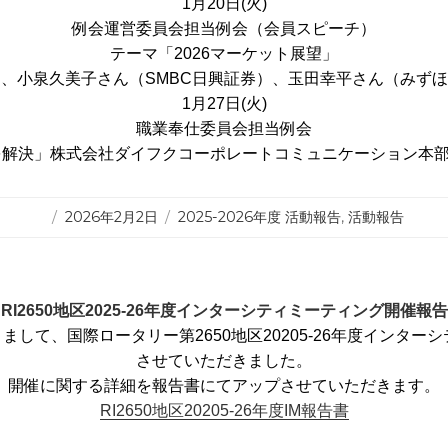
1月20日(火)
例会運営委員会担当例会（会員スピーチ）
テーマ「2026マーケット展望」
、小泉久美子さん（SMBC日興証券）、玉田幸平さん（みず
1月27日(火)
職業奉仕委員会担当例会
解決」株式会社ダイフクコーポレートコミュニケーション本部 
投
カ
2026年2月2日
2025-2026年度 活動報告
,
活動報告
稿
テ
日:
ゴ
リ
ー
RI2650地区2025-26年度インターシティミーティング開催報告
きまして、国際ロータリー第2650地区20205-26年度インタ
させていただきました。
開催に関する詳細を報告書にてアップさせていただきます。
RI2650地区20205-26年度IM報告書