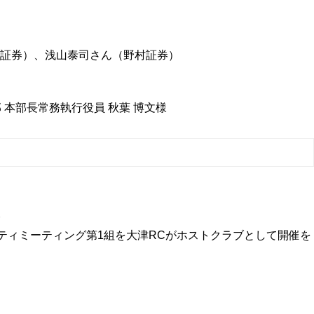
ほ証券）、浅山泰司さん（野村証券）
本部長常務執行役員 秋葉 博文様
ーシティミーティング第1組を大津RCがホストクラブとして開催を