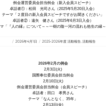
例会運営委員会担当例会（新入会員スピーチ）
卓話者①：松田 光司さん（2025年5月20日入会）
テーマ「２度目の新入会員スピーチですがお聞きください」
卓話者②：遠矢 健さん（2025年6月3日入会）
マ「『人の縁』について～～一樹の陰一河の流れも他生の縁～
投
カ
2026年4月1日
2025-2026年度 活動報告
,
活動報告
稿
テ
日:
ゴ
リ
ー
2026年2月の例会
2月3日(火)
国際奉仕委員会担当例会
2月10日(火)
例会運営委員会担当例会（会員スピーチ）
卓話者：田口 孝男さん
テーマ「なんとなく、35年」
2月13日(金)