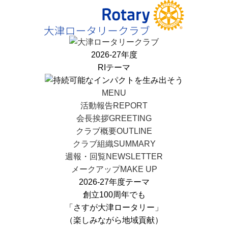
2026-27年度
RIテーマ
MENU
活動報告
REPORT
会長挨拶
GREETING
クラブ概要
OUTLINE
クラブ組織
SUMMARY
週報・回覧
NEWSLETTER
メークアップ
MAKE UP
2026-27年度テーマ
創立100周年でも
「さすが大津ロータリー」
（楽しみながら地域貢献）