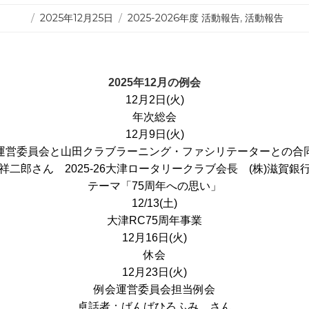
投
カ
2025年12月25日
2025-2026年度 活動報告
,
活動報告
稿
テ
日:
ゴ
リ
ー
2025年12月の例会
12月2日(火)
年次総会
12月9日(火)
運営委員会と山田クラブラーニング・ファシリテーターとの合
祥二郎さん 2025-26大津ロータリークラブ会長 (株)滋賀銀
テーマ「75周年への思い」
12/13(土)
大津RC75周年事業
12月16日(火)
休会
12月23日(火)
例会運営委員会担当例会
卓話者：ばんばひろふみ さん