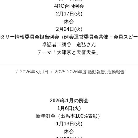
4RC合同例会
2月17日(火)
休会
2月24日(火)
タリー情報委員会担当例会（例会運営委員会共催・会員スピー
卓話者：網谷 道弘さん
テーマ「大津京と天智天皇」
投
カ
2026年3月1日
2025-2026年度 活動報告
,
活動報告
稿
テ
日:
ゴ
リ
ー
2026年1月の例会
1月6日(火)
新年例会（出席率100%表彰）
1月13日(火)
休会