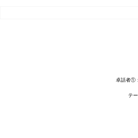
卓話者①
テー