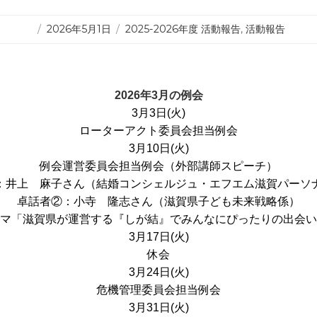
投
カ
2026年5月1日
2025-2026年度 活動報告
,
活動報告
稿
テ
日:
ゴ
リ
ー
2026年3月の例会
3月3日(火)
ローターアクト委員会担当例会
3月10日(火)
例会運営委員会担当例会（外部講師スピーチ）
：井上 麻子さん（結婚コンシェルジュ・エフエム滋賀パーソ
卓話者②：小寺 隆志さん（滋賀県子ども未来戦略係）
マ「滋賀県が運営する『しが結』でみんなにぴったりの出会い
3月17日(火)
休会
3月24日(火)
危機管理委員会担当例会
3月31日(火)