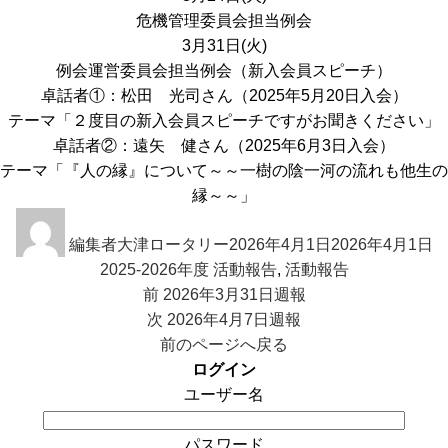
危機管理委員会担当例会
3月31日(火)
例会運営委員会担当例会（新入会員スピーチ）
卓話者①：松田 光司さん（2025年5月20日入会）
テーマ「２度目の新入会員スピーチですがお聞きください」
卓話者②：遠矢 健さん（2025年6月3日入会）
テーマ「『人の縁』について～～一樹の陰一河の流れも他生の
縁～～」
投
投
カ
稿
編集者大津ロータリー
稿
2026年4月1日
2026年4月1日
テ
者
2025-2026年度 活動報告
日:
,
活動報告
ゴ
投
前
前
2026年3月31日週報
リ
稿
の
次
次
2026年4月7日週報
ー
ナ
投
の
前のページへ戻る
ビ
稿:
投
ログイン
ゲ
稿:
ユーザー名
ー
シ
パスワード