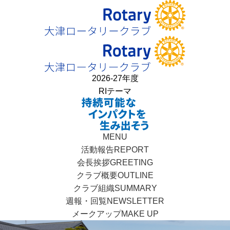
2026-27年度
RIテーマ
MENU
活動報告
REPORT
会長挨拶
GREETING
クラブ概要
OUTLINE
クラブ組織
SUMMARY
週報・回覧
NEWSLETTER
メークアップ
MAKE UP