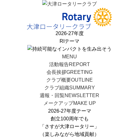
2026-27年度
RIテーマ
MENU
活動報告
REPORT
会長挨拶
GREETING
クラブ概要
OUTLINE
クラブ組織
SUMMARY
週報・回覧
NEWSLETTER
メークアップ
MAKE UP
2026-27年度テーマ
創立100周年でも
「さすが大津ロータリー」
（楽しみながら地域貢献）