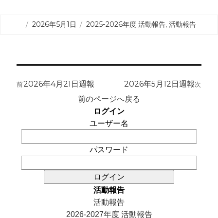
投
カ
2026年5月1日
2025-2026年度 活動報告
,
活動報告
稿
テ
日:
ゴ
リ
ー
投
稿
2026年4月21日週報
2026年5月12日週報
前
前
次
次
ナ
の
の
前のページへ戻る
ビ
投
投
ログイン
ゲ
稿:
稿:
ユーザー名
ー
シ
パスワード
ョ
ン
活動報告
活動報告
2026-2027年度 活動報告