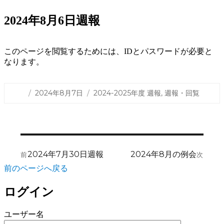
2024年8月6日週報
このページを閲覧するためには、IDとパスワードが必要と
なります。
投
カ
2024年8月7日
2024-2025年度 週報
,
週報・回覧
稿
テ
日:
ゴ
リ
ー
投
前
次
2024年7月30日週報
2024年8月の例会
前
次
稿
の
の
前のページへ戻る
ナ
投
投
稿:
稿:
ビ
ログイン
ゲ
ユーザー名
ー