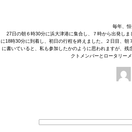
毎年、恒例
27日の朝６時30分に浜大津港に集合し、７時から出発し
に18時30分に到着し、初日の行程を終えました。２日目、朝
に書いていると、私も参加したかのように思われますが、残
クトメンバーとロータリーメ
投
稿
ナ
ビ
ゲ
ー
シ