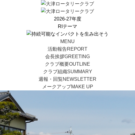
2026-27年度
RIテーマ
MENU
活動報告
REPORT
会長挨拶
GREETING
クラブ概要
OUTLINE
クラブ組織
SUMMARY
週報・回覧
NEWSLETTER
メークアップ
MAKE UP