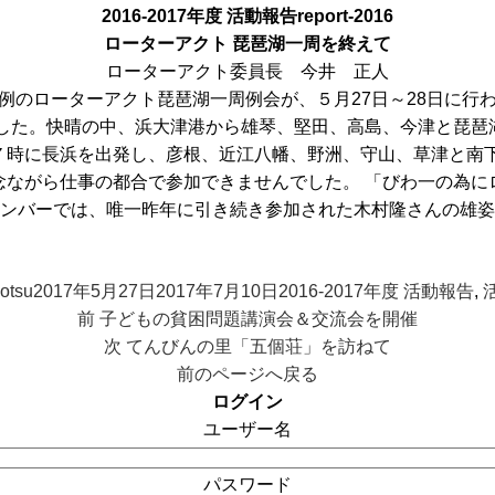
2016-2017年度 活動報告
report-2016
ローターアクト 琵琶湖一周を終えて
ローターアクト委員長 今井 正人
のローターアクト琵琶湖一周例会が、５月27日～28日に行
ました。快晴の中、浜大津港から雄琴、堅田、高島、今津と琵琶
７時に長浜を出発し、彦根、近江八幡、野洲、守山、草津と南下
念ながら仕事の都合で参加できませんでした。 「びわ一の為に
ンバーでは、唯一昨年に引き続き参加された木村隆さんの雄姿
投
投
カ
稿
otsu
稿
2017年5月27日
2017年7月10日
テ
2016-2017年度 活動報告
,
前
者
日:
前
子どもの貧困問題講演会＆交流会を開催
ゴ
の
次
次
てんびんの里「五個荘」を訪ねて
リ
投
の
前のページへ戻る
ー
稿:
投
ログイン
稿:
ユーザー名
パスワード