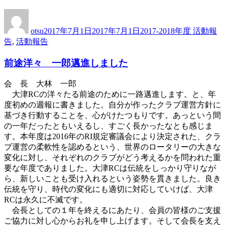
投
投
カ
稿
稿
テ
otsu
2017年7月1日
2017年7月1日
2017-2018年度 活動報
者
日:
ゴ
告
,
活動報告
リ
ー
前途洋々 一郎邁進しました
会 長 大林 一郎
大津RCの洋々たる前途のために一路邁進します。と、年
度初めの週報に書きました。自分が作ったクラブ運営方針に
基づき行動することを、心がけたつもりです。あっという間
の一年だったともいえるし、すごく長かったなとも感じま
す。本年度は2016年のRI規定審議会により決定された、クラ
ブ運営の柔軟性を認めるという、世界のロータリーの大きな
変化に対し、それぞれのクラブがどう考えるかを問われた重
要な年度でありました。大津RCは伝統をしっかり守りなが
ら、新しいことも受け入れるという姿勢を貫きました。良き
伝統を守り、時代の変化にも適切に対応していけば、大津
RCは永久に不滅です。
会長としての１年を終えるにあたり、会員の皆様のご支援
ご協力に対し心からお礼を申し上げます。そして会長を支え