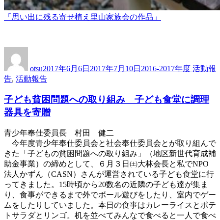
「思い出に残る寄せ植え里山家族会の作品」
投
投
カ
稿
稿
テ
otsu
2017年6月6日
2017年7月10日
2016-2017年度 活動報
者
日:
ゴ
告
,
活動報告
リ
ー
子ども貧困問題への取り組み 子ども食堂に調理
器具を寄贈
青少年奉仕委員長 村田 健二
今年度青少年奉仕委員会と社会奉仕委員会とが取り組んで
きた「子どもの貧困問題への取り組み」（地区新世代育成補
助金事業）の締めとして、６月３日㈯大林会長と私でNPO
法人かずん（CASN）さんが運営されている子ども食堂に行
ってきました。15時頃から20数名の近隣の子ども達が集ま
り、食事ができるまで外でボール遊びをしたり、室内でゲー
ムをしたりしていました。本日の食事はカレーライスとポテ
トサラダとリンゴ。机を並べてみんなで食べると一人で食べ