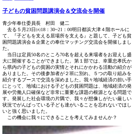
リ
ー
子どもの貧困問題講演会＆交流会を開催
青少年奉仕委員長 村田 健二
去る５月23日㈫18：30~21：00明日都浜大津４階ホールに
て、『子どもを支える居場所を支える』と題して、子ども貧
困問題講演会＆企業との奉仕マッチング交流会を開催しまし
た。
当日は定員50名のところ70名を超える来場者をお迎えし盛
大に開催することができました。第１部では、幸重忠孝氏か
ら県内の子どもの貧困の実情とそれにかかわる活動の紹介が
ありました。その後参加者が２班に別れ、５つの取り組みを
紹介するブースで交流を深めました。我々地域経済の担い手
にとって、地域における子どもの貧困問題は、地域経済の発
展や労働人口確保など非常に重要な課題の根源となる問題で
す。発展した社会環境の片隅で、我々が想像しがたい厳しい
状況でがんばっている子ども達がいることを忘れないでほし
いと強く思いました。
この機会に我々にできることを考えてみませんか？