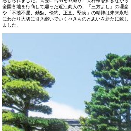
感じられました。菅笠に合羽を羽織り、天秤棒を担ぎながら
全国各地を行商して廻った近江商人の、『三方よし』の理念
や「不撓不屈、勤勉、倹約、正直、堅実」の精神は未来永劫
にわたり大切に引き継いでいくべきものと思いを新たに致し
ました。