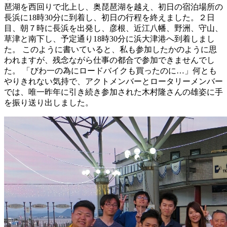
琶湖を西回りで北上し、奥琵琶湖を越え、初日の宿泊場所の
長浜に18時30分に到着し、初日の行程を終えました。２日
目、朝７時に長浜を出発し、彦根、近江八幡、野洲、守山、
草津と南下し、予定通り18時30分に浜大津港へ到着しまし
た。 このように書いていると、私も参加したかのように思
われますが、残念ながら仕事の都合で参加できませんでし
た。 「びわ一の為にロードバイクも買ったのに…」何とも
やりきれない気持で、アクトメンバーとロータリーメンバー
では、唯一昨年に引き続き参加された木村隆さんの雄姿に手
を振り送り出しました。