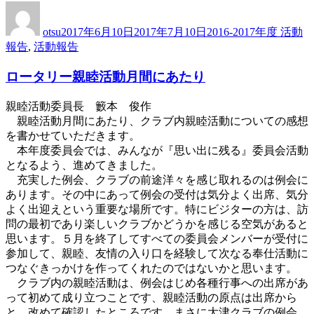
投
投
カ
稿
稿
テ
otsu
2017年6月10日
2017年7月10日
2016-2017年度 活動
者
日:
ゴ
報告
,
活動報告
リ
ー
ロータリー親睦活動月間にあたり
親睦活動委員長 籔本 俊作
親睦活動月間にあたり、クラブ内親睦活動についての感想
を書かせていただきます。
本年度委員会では、みんなが『思い出に残る』委員会活動
となるよう、進めてきました。
充実した例会、クラブの前途洋々を感じ取れるのは例会に
あります。その中にあって例会の受付は気分よく出席、気分
よく出迎えという重要な場所です。特にビジターの方は、訪
問の最初であり楽しいクラブかどうかを感じる空気があると
思います。５月を終了してすべての委員会メンバーが受付に
参加して、親睦、友情の入り口を経験して次なる奉仕活動に
つなぐきっかけを作ってくれたのではないかと思います。
クラブ内の親睦活動は、例会はじめ各種行事への出席があ
って初めて成り立つことです、親睦活動の原点は出席から
と、改めて確認したところです。まさに大津クラブの例会