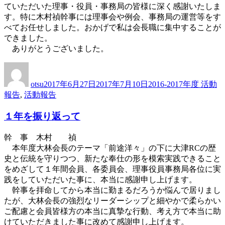
ていただいた理事・役員・事務局の皆様に深く感謝いたしま
す。特に木村禎幹事には理事会や例会、事務局の運営等をす
べてお任せしました。おかげで私は会長職に集中することが
できました。
ありがとうございました。
投
投
カ
稿
稿
テ
otsu
2017年6月27日
2017年7月10日
2016-2017年度 活動
者
日:
ゴ
報告
,
活動報告
リ
ー
１年を振り返って
幹 事 木村 禎
本年度大林会長のテーマ「前途洋々」の下に大津RCの歴
史と伝統を守りつつ、新たな奉仕の形を模索実践できること
をめざして１年間会員、各委員会、理事役員事務局各位に実
践をしていただいた事に、本当に感謝申し上げます。
幹事を拝命してから本当に勤まるだろうか悩んで居りまし
たが、大林会長の強烈なリーダーシップと細やかで柔らかい
ご配慮と会員皆様方の本当に真摯な行動、考え方で本当に助
けていただきました事に改めて感謝申し上げます。