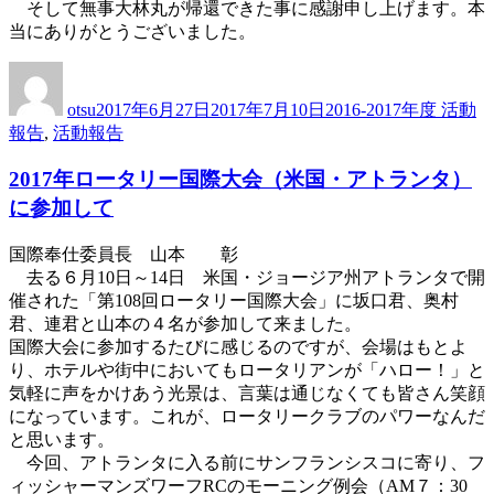
そして無事大林丸が帰還できた事に感謝申し上げます。本
当にありがとうございました。
投
投
カ
稿
稿
テ
otsu
2017年6月27日
2017年7月10日
2016-2017年度 活動
者
日:
ゴ
報告
,
活動報告
リ
ー
2017年ロータリー国際大会（米国・アトランタ）
に参加して
国際奉仕委員長 山本 彰
去る６月10日～14日 米国・ジョージア州アトランタで開
催された「第108回ロータリー国際大会」に坂口君、奥村
君、連君と山本の４名が参加して来ました。
国際大会に参加するたびに感じるのですが、会場はもとよ
り、ホテルや街中においてもロータリアンが「ハロー！」と
気軽に声をかけあう光景は、言葉は通じなくても皆さん笑顔
になっています。これが、ロータリークラブのパワーなんだ
と思います。
今回、アトランタに入る前にサンフランシスコに寄り、フ
ィッシャーマンズワーフRCのモーニング例会（AM７：30