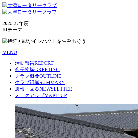
2026-27年度
RIテーマ
MENU
活動報告
REPORT
会長挨拶
GREETING
クラブ概要
OUTLINE
クラブ組織
SUMMARY
週報・回覧
NEWSLETTER
メークアップ
MAKE UP