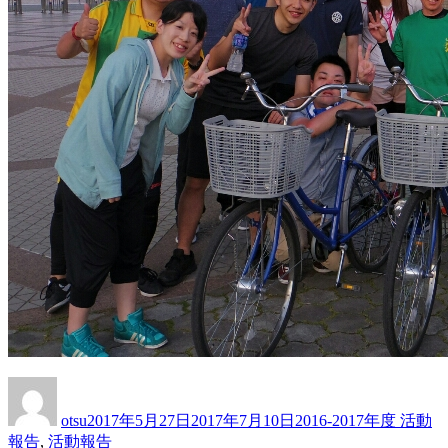
投
投
カ
稿
稿
テ
otsu
2017年5月27日
2017年7月10日
2016-2017年度 活動
者
日:
ゴ
報告
,
活動報告