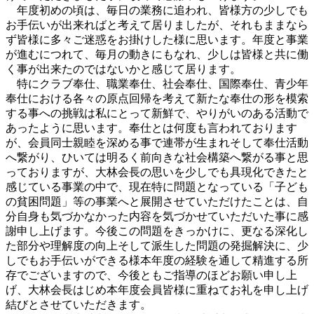
年度初めの頃は、毎日の業務に追われ、皆様方の少しでも
お手伝いが出来ればと考えて居りましたが、それもままなら
ず皆様に多々ご迷惑をお掛けした様に思います。年度と事業
が進むにつれて、毎月の動きにもなれ、少しは皆様と共に働
く事が出来たのではないかと感じて居ります。
特にクラブ奉仕、職業奉仕、社会奉仕、国際奉仕、青少年
奉仕における各々の原点回帰を考えて新たな奉仕の形を模索
する事への挑戦は私にとって新鮮で、やりがいのある活動で
あったように思います。奉仕とは何度も言われております
が、会員同士親睦を深める事で連帯が生まれそして奉仕活動
へ繋がり、ひいては明るく前向きな社会構築へ繋がる事と思
っておりますが、大林会長の思いを少しでも具現化できたと
感じている事業の中で、現在特に問題となっている「子ども
の貧困問題」等の事業へと展開させていただけたことは、自
分自身も気づかなかった内容を気づかせていただいた事に感
謝申し上げます。今後この問題をきっかけに、更なる深化し
た部分や理解度の向上そして派生した問題の発掘解決に、少
しでもお手伝いができる様本年度の経験を通して精進する所
存でございますので、今後ともご指導のほどお願い申し上
げ、大林会長はじめ本年度会員皆様に重ねてお礼を申し上げ
結びとさせていただきます。