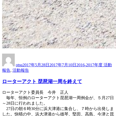
投
投
カ
稿
稿
テ
otsu
2017年5月28日
2017年7月10日
2016-2017年度 活動
者
日:
ゴ
報告
,
活動報告
リ
ー
ローターアクト 琵琶湖一周を終えて
ローターアクト委員長 今井 正人
毎年、恒例のローターアクト琵琶湖一周例会が、５月27日
～28日に行われました。
27日の朝６時30分に浜大津港に集合し、７時から出発しま
した。快晴の中、浜大津港から雄琴、堅田、高島、今津と琵