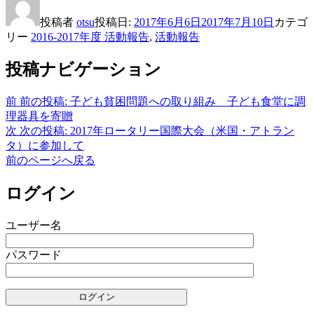
投稿者
otsu
投稿日:
2017年6月6日
2017年7月10日
カテゴ
リー
2016-2017年度 活動報告
,
活動報告
投稿ナビゲーション
前
前の投稿:
子ども貧困問題への取り組み 子ども食堂に調
理器具を寄贈
次
次の投稿:
2017年ロータリー国際大会（米国・アトラン
タ）に参加して
前のページへ戻る
ログイン
ユーザー名
パスワード