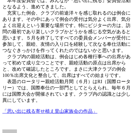
本年度委員会では、みんなが『思い出に残る』委員会活動
となるよう、進めてきました。
充実した例会、クラブの前途洋々を感じ取れるのは例会に
あります。その中にあって例会の受付は気分よく出席、気分
よく出迎えという重要な場所です。特にビジターの方は、訪
問の最初であり楽しいクラブかどうかを感じる空気があると
思います。５月を終了してすべての委員会メンバーが受付に
参加して、親睦、友情の入り口を経験して次なる奉仕活動に
つなぐきっかけを作ってくれたのではないかと思います。
クラブ内の親睦活動は、例会はじめ各種行事への出席があ
って初めて成り立つことです、親睦活動の原点は出席から
と、改めて確認したところです。まさに大津クラブの例会
100％出席文化と整合して、出席はすべての始まりです。
表題のロータリー親睦活動月間（６月）はRI（国際ロータ
リー）では、国際奉仕の一部門としてとらえられ、毎年６月
には国際大会が開催されています。クラブ内の認識とは少し
異にしています。
「思い出に残る寄せ植え里山家族会の作品」