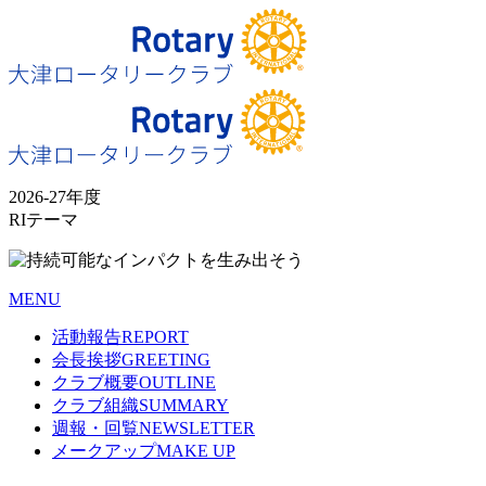
2026-27年度
RIテーマ
MENU
活動報告
REPORT
会長挨拶
GREETING
クラブ概要
OUTLINE
クラブ組織
SUMMARY
週報・回覧
NEWSLETTER
メークアップ
MAKE UP