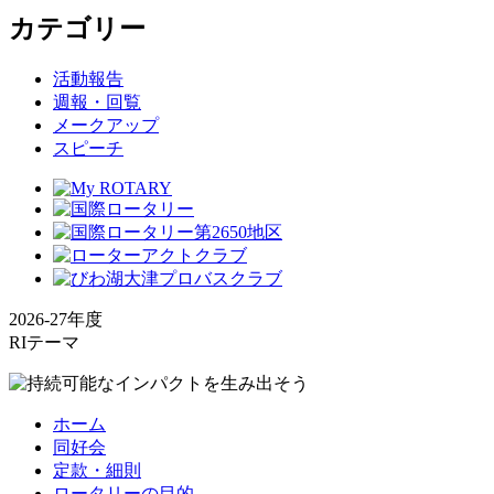
カテゴリー
活動報告
週報・回覧
メークアップ
スピーチ
2026-27年度
RIテーマ
ホーム
同好会
定款・細則
ロータリーの目的