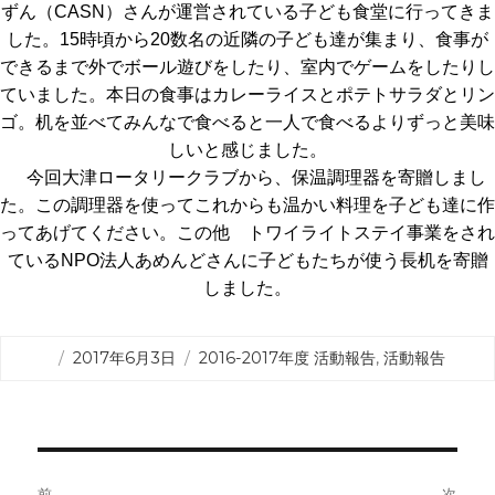
ずん（CASN）さんが運営されている子ども食堂に行ってきま
した。15時頃から20数名の近隣の子ども達が集まり、食事が
できるまで外でボール遊びをしたり、室内でゲームをしたりし
ていました。本日の食事はカレーライスとポテトサラダとリン
ゴ。机を並べてみんなで食べると一人で食べるよりずっと美味
しいと感じました。
今回大津ロータリークラブから、保温調理器を寄贈しまし
た。この調理器を使ってこれからも温かい料理を子ども達に作
ってあげてください。この他 トワイライトステイ事業をされ
ているNPO法人あめんどさんに子どもたちが使う長机を寄贈
しました。
投
カ
2017年6月3日
2016-2017年度 活動報告
,
活動報告
稿
テ
日:
ゴ
リ
ー
投
稿
前
次