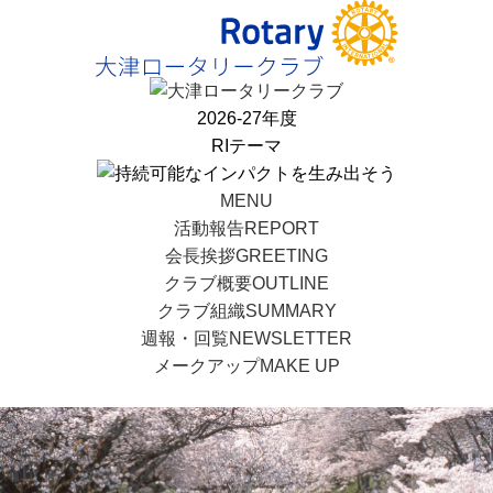
2026-27年度
RIテーマ
MENU
活動報告
REPORT
会長挨拶
GREETING
クラブ概要
OUTLINE
クラブ組織
SUMMARY
週報・回覧
NEWSLETTER
メークアップ
MAKE UP