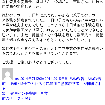
奉仕委員会委員長、磯田さん、今堀さん、吉田さん、山極ら
同委員が出席しました。
絶好のアウトドア日和に恵まれ、参加者は親子でのアウトド
ア体験を満喫されました。一日中子どもらの笑い声やはしゃ
ぐ声が絶えませんでした。このような非日常的な体験を通じ
て参加者親子がより深くふれあっていただくことができたと
思います。また、琵琶湖上での体験を通じて親子共々、琵琶
湖の環境保全を考えるきっかけにもなったと思います。
次世代を担う青少年への奉仕として本事業の開催が意義深い
ものであったことを報告させていただきます。
ご支援・ご協力ありがとうございました。
投
投
カ
稿
稿
テ
otsu
2014年7月20日
2014-2015年度 活動報告
,
活動報告
者
日:
ゴ
前
前
「第6回親子でふれあう琵琶湖自然体験学習」が開催され
投
リ
の
る
ー
稿
投
次
次
「釜戸ベンチ寄贈」事業
稿:
の
前のページへ戻る
ナ
投