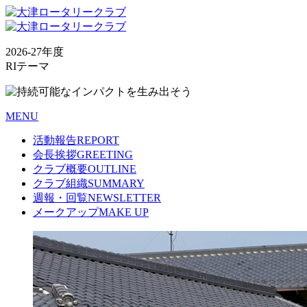
2026-27年度
RIテーマ
MENU
活動報告
REPORT
会長挨拶
GREETING
クラブ概要
OUTLINE
クラブ組織
SUMMARY
週報・回覧
NEWSLETTER
メークアップ
MAKE UP