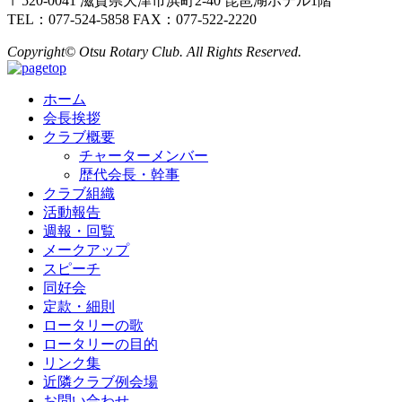
〒520-0041 滋賀県大津市浜町2-40 琵琶湖ホテル1階
TEL：077-524-5858 FAX：077-522-2220
Copyright© Otsu Rotary Club. All Rights Reserved.
ホーム
会長挨拶
クラブ概要
チャーターメンバー
歴代会長・幹事
クラブ組織
活動報告
週報・回覧
メークアップ
スピーチ
同好会
定款・細則
ロータリーの歌
ロータリーの目的
リンク集
近隣クラブ例会場
お問い合わせ