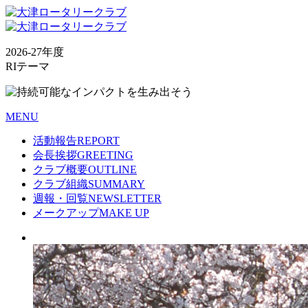
2026-27年度
RIテーマ
MENU
活動報告
REPORT
会長挨拶
GREETING
クラブ概要
OUTLINE
クラブ組織
SUMMARY
週報・回覧
NEWSLETTER
メークアップ
MAKE UP