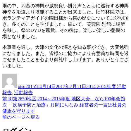
雨の中、四基の神輿が威勢良い掛け声とともに巡行する神輿
神幸を沿道より堪能することが出来ました。旧竹林院では、
ボランティアガイドの園田様から祭の歴史についてご説明頂
き、多くのことを学びました。続いて、芙蓉園 別館に場所
を移し、祭のDVDを鑑賞。その後は、楽しい楽しい懇親の
場となりました。
本事業を通し、大津の文化の深さを知る事ができ、大変勉強
になりました。また、皆様のご協力により有意義な時間を過
ごせましたことを心より御礼申し上げます。ありがとうござ
いました。
投
投
カ
稿
稿
テ
otsu
2015年4月14日
2017年7月11日
2014-2015年度 活動
者
日:
ゴ
報告
,
活動報告
リ
前
前
RI第2650地区 2014～2015年度 地区大会 なら100年会館
投
ー
の
次
次
「疾病予防と治療」月間にちなみ 経営者の一言は社員の
稿
投
の
健康を守ります
稿:
投
前のページへ戻る
ナ
稿:
ビ
ログイン