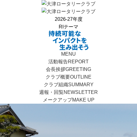
2026-27年度
RIテーマ
MENU
活動報告
REPORT
会長挨拶
GREETING
クラブ概要
OUTLINE
クラブ組織
SUMMARY
週報・回覧
NEWSLETTER
メークアップ
MAKE UP