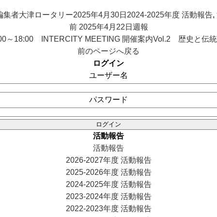
投
投
カ
稿
編集者大津ロータリー
稿
2025年4月30日
テ
2024-2025年度 活動報告
,
前
者
前
日:
2025年4月22日週報
ゴ
の
0:00～18:00 INTERCITY MEETING 開催案内Vol.2 歴
リ
投
前のページへ戻る
ー
稿:
ログイン
ユーザー名
パスワード
活動報告
活動報告
2026-2027年度 活動報告
2025-2026年度 活動報告
2024-2025年度 活動報告
2023-2024年度 活動報告
2022-2023年度 活動報告