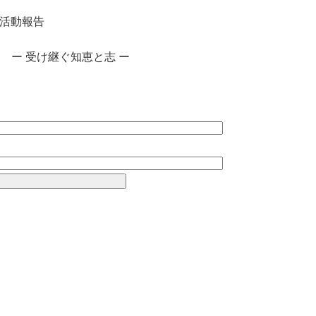
活動報告
史と伝統 ー 受け継ぐ知恵と志 ー