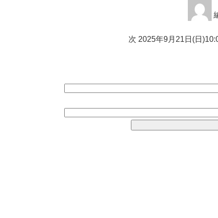
投
稿
次
次
2025年9月21日(日)1
ナ
の
ビ
投
ゲ
稿:
ー
シ
ョ
ン