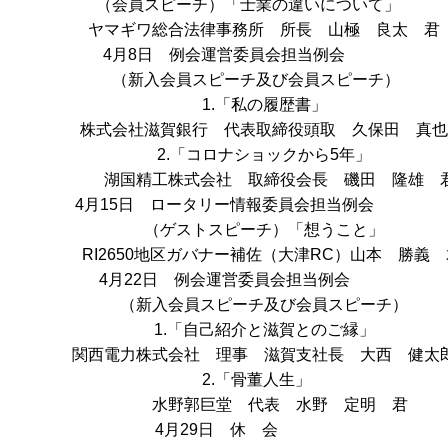
（会員スピーチ）「士業の違いについて」
ヤマギワ総合法律事務所 所長 山極 良太 君
4月8日 例会運営委員会担当例会
（新入会員スピーチ及び会員スピーチ）
1.「私の履歴書」
式会社滋賀銀行 代表取締役頭取 久保田 真也
2.「コロナショックから5年」
湖国精工株式会社 取締役会長 磯田 隆雄 
4月15日 ロータリー情報委員会担当例会
（ゲストスピーチ）「想うこと」
RI2650地区ガバナー補佐（大津RC）山本 勝義 
4月22日 例会運営委員会担当例会
（新入会員スピーチ及び会員スピーチ）
1.「自己紹介と滋賀とのご縁」
西電力株式会社 理事 滋賀支社長 大西 健太郎
2.「骨董人生」
水野郭巨堂 代表 水野 定明 君
4月29日 休 会