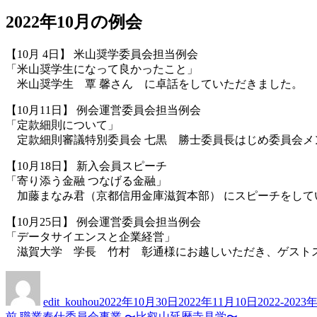
2022年10月の例会
【10月 4日】 米山奨学委員会担当例会
「米山奨学生になって良かったこと」
米山奨学生 覃 馨さん に卓話をしていただきました。
【10月11日】 例会運営委員会担当例会
「定款細則について」
定款細則審議特別委員会 七黒 勝士委員長はじめ委員会メ
【10月18日】 新入会員スピーチ
「寄り添う金融 つなげる金融」
加藤まなみ君（京都信用金庫滋賀本部） にスピーチをして
【10月25日】 例会運営委員会担当例会
「データサイエンスと企業経営」
滋賀大学 学長 竹村 彰通様にお越しいただき、ゲスト
投
投
カ
稿
稿
テ
edit_kouhou
2022年10月30日
2022年11月10日
2022-20
者
日:
ゴ
前
前
職業奉仕委員会事業 〜比叡山延暦寺見学〜