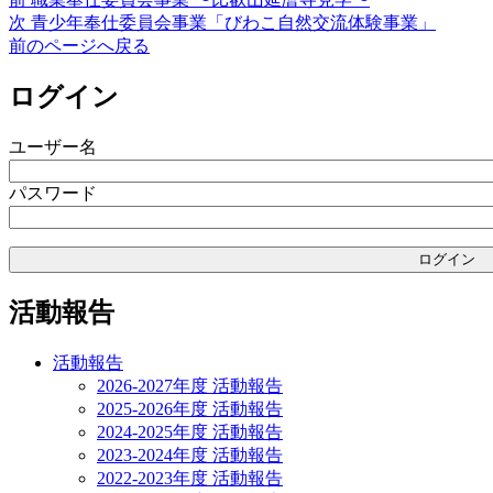
投
リ
の
次
次
青少年奉仕委員会事業「びわこ自然交流体験事業」
ー
稿
投
の
前のページへ戻る
稿:
投
ナ
稿:
ログイン
ビ
ゲ
ユーザー名
ー
パスワード
シ
ョ
ン
活動報告
活動報告
2026-2027年度 活動報告
2025-2026年度 活動報告
2024-2025年度 活動報告
2023-2024年度 活動報告
2022-2023年度 活動報告