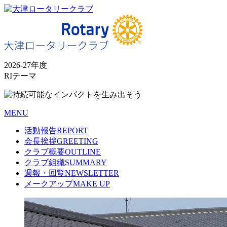
2026-27年度
RIテーマ
MENU
活動報告
REPORT
会長挨拶
GREETING
クラブ概要
OUTLINE
クラブ組織
SUMMARY
週報・回覧
NEWSLETTER
メークアップ
MAKE UP