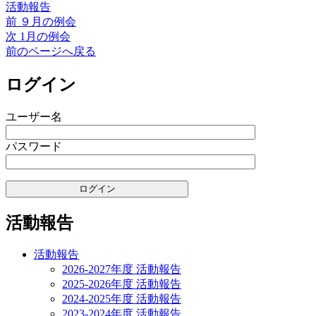
活動報告
リ
前
前
９月の例会
投
ー
の
次
次
1月の例会
稿
投
の
前のページへ戻る
稿:
投
ナ
稿:
ログイン
ビ
ゲ
ユーザー名
ー
パスワード
シ
ョ
ン
活動報告
活動報告
2026-2027年度 活動報告
2025-2026年度 活動報告
2024-2025年度 活動報告
2023-2024年度 活動報告