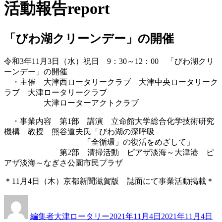
活動報告
report
「びわ湖クリーンデー」の開催
令和3年11月3日（水）祝日 9：30～12：00 「びわ湖クリ
ーンデー」の開催
・主催 大津西ロータリークラブ 大津中央ロータリーク
ラブ 大津ロータリークラブ
大津ローターアクトクラブ
・事業内容 第1部 講演 立命館大学総合化学技術研究
機構 教授 熊谷道夫氏「びわ湖の深呼吸
「全循環」の復活をめざして」
第2部 清掃活動 ピアザ淡海～大津港 ピ
アザ淡海～なぎさ公園市民プラザ
＊11月4日（木）京都新聞滋賀版 誌面にて事業活動掲載＊
投
投
カ
稿
稿
テ
編集者大津ロータリー
2021年11月4日
2021年11月4日
者
日:
ゴ