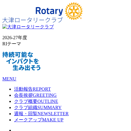
2026-27年度
RIテーマ
MENU
活動報告
REPORT
会長挨拶
GREETING
クラブ概要
OUTLINE
クラブ組織
SUMMARY
週報・回覧
NEWSLETTER
メークアップ
MAKE UP