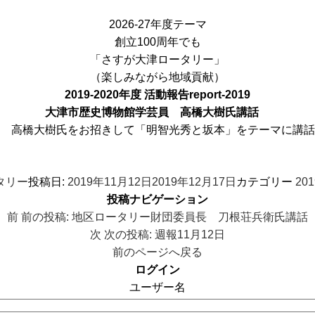
2026-27年度テーマ
創立100周年でも
「さすが大津ロータリー」
（楽しみながら地域貢献）
2019-2020年度 活動報告
report-2019
大津市歴史博物館学芸員 高橋大樹氏講話
 高橋大樹氏をお招きして「明智光秀と坂本」をテーマに講話
タリー
投稿日:
2019年11月12日
2019年12月17日
カテゴリー
20
投稿ナビゲーション
前
前の投稿:
地区ロータリー財団委員長 刀根荘兵衛氏講話
次
次の投稿:
週報11月12日
前のページへ戻る
ログイン
ユーザー名