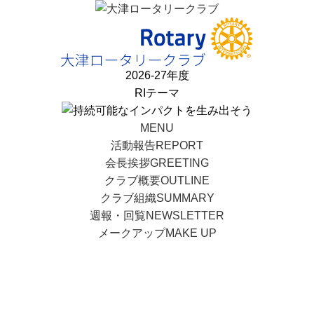
2026-27年度
RIテーマ
MENU
活動報告
REPORT
会長挨拶
GREETING
クラブ概要
OUTLINE
クラブ組織
SUMMARY
週報・回覧
NEWSLETTER
メークアップ
MAKE UP