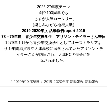
2026-27年度テーマ
創立100周年でも
「さすが大津ロータリー」
（楽しみながら地域貢献）
2019-2020年度 活動報告
report-2019
78－79年度 青少年交換学生 アリソン・テイラーさん来日
1979年１月から青少年交換学生としてオーストラリアよ
り１年間滋賀県立大津高校に留学されていたアリソン・テ
イラーさんが訪日され、大津RCの例会に出
席されました。
投
カ
2019年10月25日
2019-2020年度 活動報告
,
活動報告
稿
テ
日:
ゴ
リ
ー
投