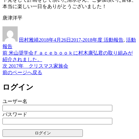
本当に楽しい一日をありがとうございました！
唐津洋平
投
投
カ
稿
稿
テ
田村雅靖
2018年4月26日
2017-2018年度 活動報告
,
活動
者
日:
ゴ
報告
リ
前
前
米山奨学会Ｆａｃｅｂｏｏｋに村木康弘君の取り組みが
投
ー
の
紹介されました。
稿
投
次
次
2017年 クリスマス家族会
稿:
の
前のページへ戻る
ナ
投
ビ
稿:
ログイン
ゲ
ユーザー名
ー
シ
パスワード
ョ
ン