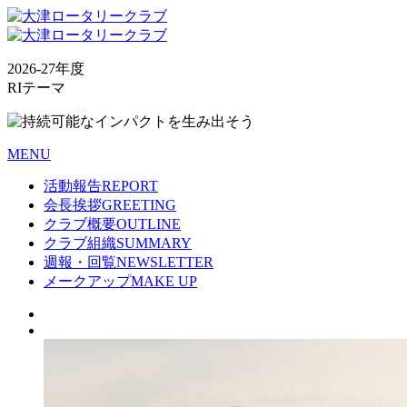
2026-27年度
RIテーマ
MENU
活動報告
REPORT
会長挨拶
GREETING
クラブ概要
OUTLINE
クラブ組織
SUMMARY
週報・回覧
NEWSLETTER
メークアップ
MAKE UP