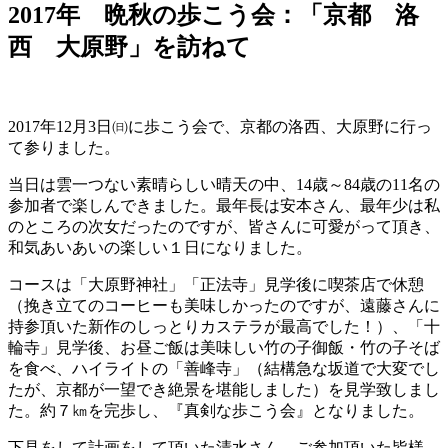
2017年 晩秋の歩こう会：「京都 洛
西 大原野」を訪ねて
2017年12月3日㈰に歩こう会で、京都の洛西、大原野に行っ
て参りました。
当日は雲一つない素晴らしい晴天の中、14歳～84歳の11名の
参加者で楽しんできました。最年長は安本さん、最年少は私
のところの次女だったのですが、皆さんに可愛がって頂き、
和気あいあいの楽しい１日になりました。
コースは「大原野神社」「正法寺」見学後に喫茶店で休憩
（挽き立てのコーヒーも美味しかったのですが、遠藤さんに
持参頂いた新作のしっとりカステラが最高でした！）、「十
輪寺」見学後、お昼ご飯は美味しい竹の子御飯・竹の子そば
を食べ、ハイライトの「善峰寺」（結構急な坂道で大変でし
たが、京都が一望でき絶景を堪能しました）を見学致しまし
た。約７㎞を完歩し、『真剣な歩こう会』となりました。
下見をして計画をして頂いた清水さん、ご参加頂いた皆様、