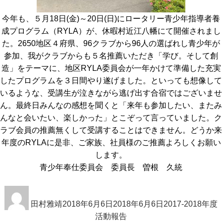
今年も、５月18日(金)～20日(日)にロータリー青少年指導者養
成プログラム（RYLA）が、休暇村近江八幡にて開催されまし
た。2650地区４府県、96クラブから96人の選ばれし青少年が
参加、我がクラブからも５名推薦いただき「学び。そして創
造」をテーマに、地区RYLA委員会が一年かけて準備した充実
したプログラムを３日間やり遂げました。といっても想像して
いるような、受講生が泣きながら逃げ出す合宿ではございませ
ん。最終日みんなの感想を聞くと「来年も参加したい、またみ
んなと会いたい、楽しかった」とこぞって言っていました。ク
ラブ会員の推薦無くして受講することはできません。どうか来
年度のRYLAに是非、ご家族、社員様のご推薦よろしくお願い
します。
青少年奉仕委員会 委員長 曽根 久統
投
投
カ
稿
田村雅靖
稿
2018年6月6日
2018年6月6日
テ
2017-2018年度
者
日:
活動報告
ゴ