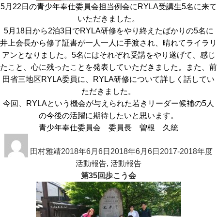
5月22日の青少年奉仕委員会担当例会にRYLA受講生5名に来て
いただきました。
5月18日から2泊3日でRYLA研修をやり終えたばかりの5名に
井上会長から修了証書が一人一人に手渡され、晴れてライラリ
アンとなりました。5名にはそれぞれ受講をやり遂げて、感じ
たこと、心に残ったことを発表していただきました。また、前
田省三地区RYLA委員に、RYLA研修について詳しく話してい
ただきました。
今回、RYLAという機会が与えられた若きリーダー候補の5人
の今後の活躍に期待したいと思います。
青少年奉仕委員会 委員長 曽根 久統
投
投
カ
稿
田村雅靖
稿
2018年6月6日
2018年6月6日
テ
2017-2018年度
者
日:
活動報告
,
活動報告
ゴ
第35回歩こう会
リ
ー