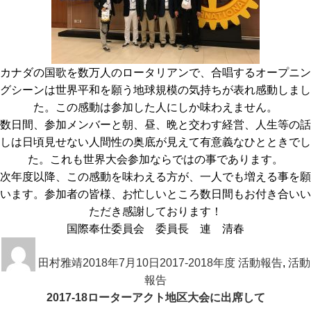
カナダの国歌を数万人のロータリアンで、合唱するオープニン
グシーンは世界平和を願う地球規模の気持ちが表れ感動しまし
た。この感動は参加した人にしか味わえません。
数日間、参加メンバーと朝、昼、晩と交わす経営、人生等の話
しは日頃見せない人間性の奥底が見えて有意義なひとときでし
た。これも世界大会参加ならではの事であります。
次年度以降、この感動を味わえる方が、一人でも増える事を願
います。参加者の皆様、お忙しいところ数日間もお付き合いい
ただき感謝しております！
国際奉仕委員会 委員長 連 清春
投
投
カ
稿
田村雅靖
稿
2018年7月10日
テ
2017-2018年度 活動報告
,
活動
者
日:
報告
ゴ
2017-18ローターアクト地区大会に出席して
リ