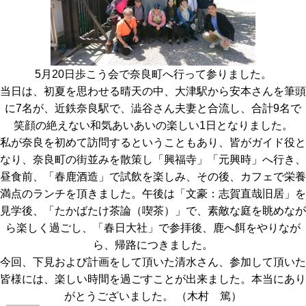
5月20日歩こう会で奈良町へ行って参りました。
当日は、初夏を思わせる晴天の中、大津駅から安本さんを筆頭
に7名が、近鉄奈良駅で、澁谷さん夫妻と合流し、合計9名で
笑顔の絶えない和気あいあいの楽しい1日となりました。
私が奈良を初めて訪問するということもあり、皆がガイド役と
なり、奈良町の街並みを散策し「興福寺」「元興時」へ行き、
昼食前、「春鹿酒造」で試飲を楽しみ、その後、カフェで栄養
満点のランチを頂きました。午後は「文豪：志賀直哉旧居」を
見学後、「たかばたけ茶論（喫茶）」で、素敵な庭を眺めなが
ら楽しく過ごし、「春日大社」で参拝後、鹿へ餌をやりなが
ら、帰路につきました。
今回、下見および計画をして頂いた清水さん、参加して頂いた
皆様には、楽しい時間を過ごすことが出来ました。本当にあり
がとうございました。 （木村 篤）