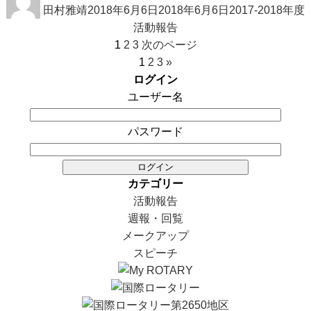
稿
田村雅靖
稿
2018年6月6日
2018年6月6日
テ
2017-2018年度
者
日:
活動報告
ゴ
投
固
固
固
1
2
3
次のページ
リ
稿
定
定
定
1
2
3
»
ー
の
ペ
ペ
ペ
ログイン
ペ
ー
ー
ー
ユーザー名
ー
ジ
ジ
ジ
ジ
パスワード
送
り
カテゴリー
活動報告
週報・回覧
メークアップ
スピーチ