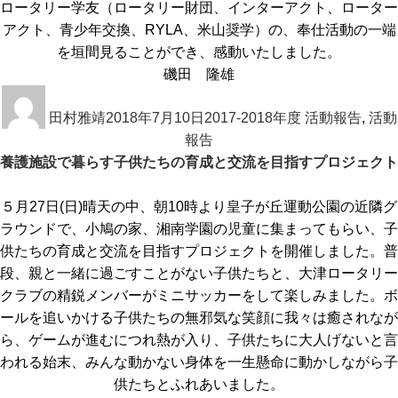
ロータリー学友（ロータリー財団、インターアクト、ローター
アクト、青少年交換、RYLA、米山奨学）の、奉仕活動の一端
を垣間見ることができ、感動いたしました。
磯田 隆雄
投
投
カ
稿
田村雅靖
稿
2018年7月10日
テ
2017-2018年度 活動報告
,
活動
者
日:
報告
ゴ
養護施設で暮らす子供たちの育成と交流を目指すプロジェクト
リ
ー
５月27日(日)晴天の中、朝10時より皇子が丘運動公園の近隣グ
ラウンドで、小鳩の家、湘南学園の児童に集まってもらい、子
供たちの育成と交流を目指すプロジェクトを開催しました。普
段、親と一緒に過ごすことがない子供たちと、大津ロータリー
クラブの精鋭メンバーがミニサッカーをして楽しみました。ボ
ールを追いかける子供たちの無邪気な笑顔に我々は癒されなが
ら、ゲームが進むにつれ熱が入り、子供たちに大人げないと言
われる始末、みんな動かない身体を一生懸命に動かしながら子
供たちとふれあいました。