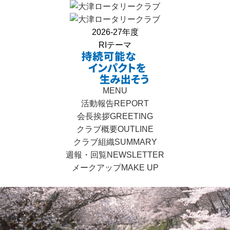
2026-27年度
RIテーマ
MENU
活動報告
REPORT
会長挨拶
GREETING
クラブ概要
OUTLINE
クラブ組織
SUMMARY
週報・回覧
NEWSLETTER
メークアップ
MAKE UP