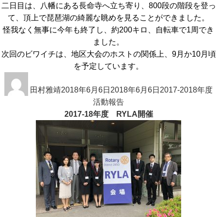
二日目は、八幡にある長命寺へ立ち寄り、800段の階段を登っ
て、頂上で琵琶湖の綺麗な眺めを見ることができました。
怪我なく無事に今年も終了し、約200キロ、自転車で1周でき
ました。
次回のビワイチは、地区大会のホストの関係上、9月か10月頃
を予定しています。
投
投
カ
稿
田村雅靖
稿
2018年6月6日
2018年6月6日
テ
2017-2018年度
者
日:
活動報告
ゴ
2017-18年度 RYLA開催
リ
ー