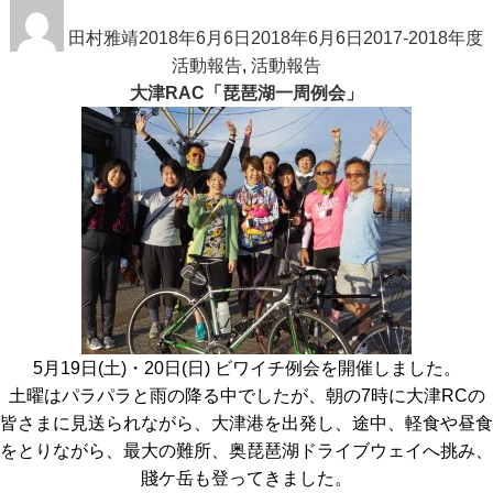
投
投
カ
稿
田村雅靖
稿
2018年6月6日
2018年6月6日
テ
2017-2018年度
者
日:
活動報告
,
活動報告
ゴ
大津RAC「琵琶湖一周例会」
リ
ー
5月19日(土)・20日(日) ビワイチ例会を開催しました。
土曜はパラパラと雨の降る中でしたが、朝の7時に大津RCの
皆さまに見送られながら、大津港を出発し、途中、軽食や昼食
をとりながら、最大の難所、奥琵琶湖ドライブウェイへ挑み、
賤ケ岳も登ってきました。