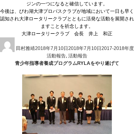
ジンの一つになると確信しています。
今後は、びわ湖大津プロバスクラブが地域において一日も早く
認知され大津ロータリークラブとともに活発な活動を展開され
ますことを祈念します。
大津ロータリークラブ 会長 井上 和正
投
投
カ
稿
田村雅靖
稿
2018年7月10日
2018年7月10日
テ
2017-2018年度
者
日:
活動報告
,
活動報告
ゴ
青少年指導者養成プログラムRYLAをやり遂げて
リ
ー