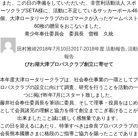
また、この日の準備をしていただいた、非営利活動法人 スポ
ーツクラブSETA様に、活動に不足しているサッカーボール46
個、大津ロータリークラブのロゴマークが入ったゲームベスト
60枚の贈呈をおこないました。
青少年奉仕委員会 委員長 曽根 久統
投
投
カ
稿
田村雅靖
稿
2018年7月10日
テ
2017-2018年度 活動報告
,
活動
者
日:
報告
ゴ
びわ湖大津プロバスクラブ創立に寄せて
リ
ー
本年度大津ロータリークラブは、社会奉仕事業の一環としてプ
ロバスクラブの設立に向けて調査、研究を行うことを活動の一
つに掲げ昨年7月にスタート致しました。
藤井社会奉仕委員長を筆頭に委員、そして理事・役員をはじめ
として会員諸兄の理解と協力を得て創立までこぎ着けることが
出来ましたこと誠に嬉しく感無量であります。
この日を迎えるにあたり、特筆すべきは奈良プロバスクラブの
会長熊本國勝さまに格段のご指導ご協力を賜ったことでありま