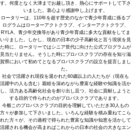
す。何度となく大津までお越し頂き、熱心にサポートして下さ
いました。衷心より感謝申し上げます。
ロータリーは、110年を超す歴史のなかで青少年育成に係るプ
ログラムはローターアクトクラブ、インターアクトクラブ、
RYLA、青少年交換等があり青少年育成に多大な貢献をしてま
いりました。しかし、現在の日本の少子高齢化と言う現状を見
た時に、ロータリーではシニア世代に向けた公式プログラムが
見当たりません。そうした時にプロバスクラブの存在を知り滋
賀県において初めてとなるプロバスクラブの設立を提言しまし
た。
社会で活躍され現役を退かれた60歳以上の人たちが（現在も
活躍中の人も含む）親睦を深めながら豊富な経験や知識を活か
し、活力ある高齢化社会を創り出し且つ、社会に貢献しようと
する目的で作られたのがプロバスクラブであります。
今般このプロバスクラブの目的を理解していただき30人もの
方々が参加して下さいました。いろんな経験を積み重ねてこら
れた方々が、その過程で得られた豊富な知識や知恵を活かして
活躍される機会が高まればこれからの日本の社会の大きなエン