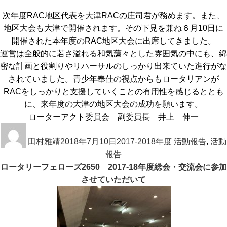
ー
次年度RAC地区代表を大津RACの庄司君が務めます。また、
地区大会も大津で開催されます。その下見を兼ね６月10日に
開催された本年度のRAC地区大会に出席してきました。
運営は全般的に若さ溢れる和気藹々とした雰囲気の中にも、綿
密な計画と役割りやリハーサルのしっかり出来ていた進行がな
されていました。青少年奉仕の視点からもロータリアンが
RACをしっかりと支援していくことの有用性を感じるととも
に、来年度の大津の地区大会の成功を願います。
ローターアクト委員会 副委員長 井上 伸一
投
投
カ
稿
田村雅靖
稿
2018年7月10日
テ
2017-2018年度 活動報告
,
活動
者
日:
報告
ゴ
ロータリーフェローズ2650 2017-18年度総会・交流会に参加
リ
させていただいて
ー