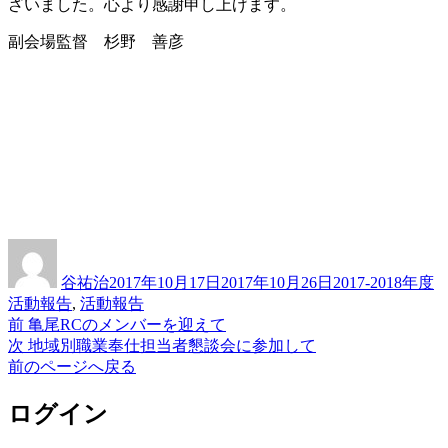
ざいました。心より感謝申し上げます。
副会場監督 杉野 善彦
投
投
カ
稿
稿
テ
谷祐治
2017年10月17日
2017年10月26日
2017-2018年度
者
日:
ゴ
活動報告
,
活動報告
リ
前
前
亀尾RCのメンバーを迎えて
投
ー
の
次
次
地域別職業奉仕担当者懇談会に参加して
稿
投
の
前のページへ戻る
稿:
投
ナ
稿:
ログイン
ビ