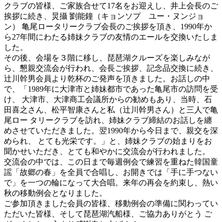
クラブの皆様、ご家族合せて17名をお迎えし、井上会長のご
挨拶に続き、炅攝 劉能鐘（キョンソプ ユー・ヌンジョ
ン） 亀尾ロータリークラブ会長のご挨拶を頂き、1990年か
ら27年間にわたる姉妹クラブの友情のエールを交換いたしま
した。
その後、会場を３階に移し、琵琶湖クルーズを楽しみなが
ら、懇親交流会が行われ、会長ご挨拶、記念品交換に続き、
辻川幹男会員より乾杯のご発声を頂きました。お話しの中
で、「1989年に大津市と姉妹都市であった亀尾市の訪問を受
け、 大津市、大津商工会議所からの勧めもあり、当時、石
田喜之さん、松平智康さんと私（辻川幹男さん）と三人で亀
尾ロー タリークラブを訪れ、姉妹クラブ締結のお話しを纏
めさせていただきました。翌1990年から今日まで、親交を深
められ、 とても光栄です。」と、姉妹クラブの始まりをお
聞かせいただき、とても和やかに交流会が行われました。
交流会の中では、この日まで毎週例会で練習を重ねた韓国童
謡「故郷の春」を全員で合唱し、お開きでは「手に手つない
で」を一つの輪になって大合唱。来年の再会を約束し、熱い
秋の移動例会となりました。
ご参加頂きました会員の皆様、移動例会の準備に関わってい
ただいた皆様、そして琵琶湖汽船様、ご協力ありがとう ご