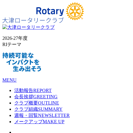
2026-27年度
RIテーマ
MENU
活動報告
REPORT
会長挨拶
GREETING
クラブ概要
OUTLINE
クラブ組織
SUMMARY
週報・回覧
NEWSLETTER
メークアップ
MAKE UP