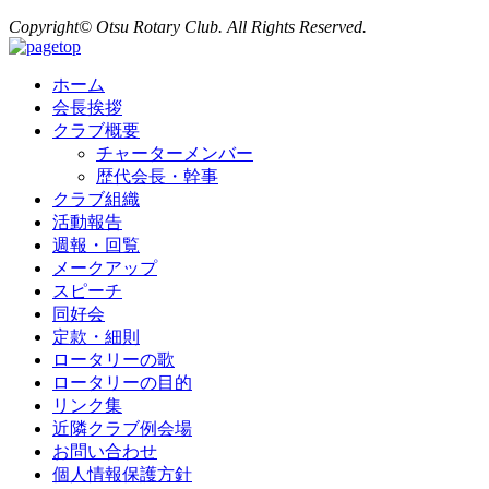
Copyright© Otsu Rotary Club. All Rights Reserved.
ホーム
会長挨拶
クラブ概要
チャーターメンバー
歴代会長・幹事
クラブ組織
活動報告
週報・回覧
メークアップ
スピーチ
同好会
定款・細則
ロータリーの歌
ロータリーの目的
リンク集
近隣クラブ例会場
お問い合わせ
個人情報保護方針