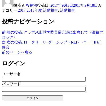
投稿者
谷祐治
投稿日:
2017年9月3日
2017年9月18日
カ
テゴリー
2017-2018年度 活動報告
,
活動報告
投稿ナビゲーション
前
前の投稿:
クラブ米山奨学委員長会議に出席して〈滋賀ブ
ロック〉
次
次の投稿:
ロータリーリｰダーシップ（RLI） パートⅡ研
修会
前のページへ戻る
ログイン
ユーザー名
パスワード