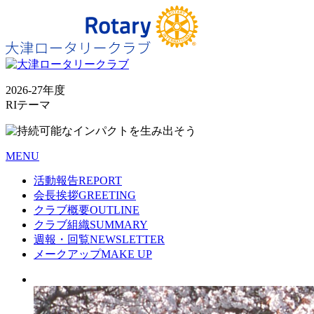
2026-27年度
RIテーマ
MENU
活動報告
REPORT
会長挨拶
GREETING
クラブ概要
OUTLINE
クラブ組織
SUMMARY
週報・回覧
NEWSLETTER
メークアップ
MAKE UP