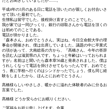
たとお聞きしていましたが……。
平成4年の3月のある日に電話を頂いたのが親しくお付合いさ
せて頂いた最初でした。
生憎私は留守でした。後程掛け直すとのことでした。
我が家では一同びっくり。銀行の頭取さんから電話を頂くの
は初めてのことである。
電話が掛かりました。
「森本さん、おめでとうさん。実はね、今日立命館大学の理
事会が開催され、僕は出席していました。議題の中に卒業式
の項があって、大南総長の方から、『髙橋さん、今年の答辞
を読む人は滋賀県の人です。ちょっと年齢はいっておられま
すが』名前はと聞いたら森本章56歳と発表されました。僕は
うれしくなって電話を掛けさせてもらったんです。おめでと
う。夜に学校へ行くのはシンドかったでしょう。僕も同じ経
験をしましたから、ほんとにおめでとうさん」
髙橋様らしいやさしさ、暖かさに溢れた体験者のみに分るお
言葉でした。
髙橋様 どうか安らかにお眠りください。
ご冥福をお祈り申し上げます。合掌