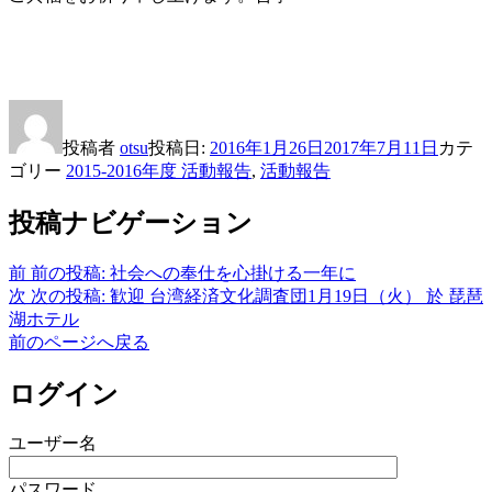
投稿者
otsu
投稿日:
2016年1月26日
2017年7月11日
カテ
ゴリー
2015-2016年度 活動報告
,
活動報告
投稿ナビゲーション
前
前の投稿:
社会への奉仕を心掛ける一年に
次
次の投稿:
歓迎 台湾経済文化調査団1月19日（火） 於 琵琶
湖ホテル
前のページへ戻る
ログイン
ユーザー名
パスワード