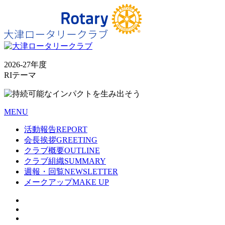
2026-27年度
RIテーマ
MENU
活動報告
REPORT
会長挨拶
GREETING
クラブ概要
OUTLINE
クラブ組織
SUMMARY
週報・回覧
NEWSLETTER
メークアップ
MAKE UP