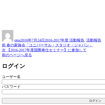
投
投
カ
稿
稿
テ
otsu
2016年7月24日
2016-2017年度 活動報告
,
活動報告
者
日:
ゴ
前
前
春の家族会「ユニバーサル・スタジオ・ジャパン」
投
リ
の
次
次
【2016-2017年度国際奉仕セミナー】に参加して
ー
稿
投
の
前のページへ戻る
稿:
投
ナ
稿:
ログイン
ビ
ゲ
ユーザー名
ー
パスワード
シ
ョ