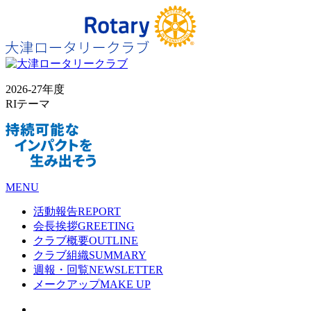
2026-27年度
RIテーマ
MENU
活動報告
REPORT
会長挨拶
GREETING
クラブ概要
OUTLINE
クラブ組織
SUMMARY
週報・回覧
NEWSLETTER
メークアップ
MAKE UP