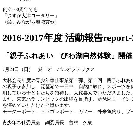
創立100周年でも
「さすが大津ロータリー」
（楽しみながら地域貢献）
2016-2017年度 活動報告
report
「親子ふれあい びわ湖自然体験」開催
7月24日（日） 於：オーパルオプテックス
大林会長年度の青少年奉仕事業第一弾、第11回「親子ふれあい
の親子が参加し、琵琶湖で一日中、自然に触れ、スポーツを
用している子どもたちを招待し、大変喜んでいただきました
また、東京パラリンピックの出場を目指す、琵琶湖ローイン
を深めていただけたと思います。
モーターボート、ドラゴンボート、カヌー、外来魚釣り、プ
青少年奉仕委員会 副委員長 曽根 久統