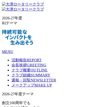
2026-27年度
RIテーマ
MENU
活動報告
REPORT
会長挨拶
GREETING
クラブ概要
OUTLINE
クラブ組織
SUMMARY
週報・回覧
NEWSLETTER
メークアップ
MAKE UP
2026-27年度テーマ
創立100周年でも