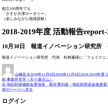
創立100周年でも
「さすが大津ロータリー」
（楽しみながら地域貢献）
2018-2019年度 活動報告
report
10月30日 報道イノベーション研究所
報道イノベーション研究所 代表 松林薫様に「フェイクニ
投
投
カ
稿
稿
テ
山極良太
2018年11月4日
2018年11月4日
2018-2019年
者
日:
ゴ
前
前
事業所見学（天ケ瀬ダム）
投
リ
の
次
次
地区財団補助金委員長 新庄博志様・地区財団資金推進委
ー
稿
投
の
前のページへ戻る
稿:
投
ナ
稿:
ログイン
ビ