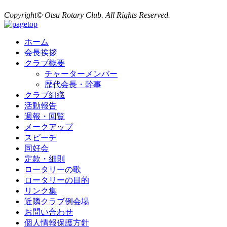
Copyright© Otsu Rotary Club. All Rights Reserved.
ホーム
会長挨拶
クラブ概要
チャーターメンバー
歴代会長・幹事
クラブ組織
活動報告
週報・回覧
メークアップ
スピーチ
同好会
定款・細則
ロータリーの歌
ロータリーの目的
リンク集
近隣クラブ例会場
お問い合わせ
個人情報保護方針