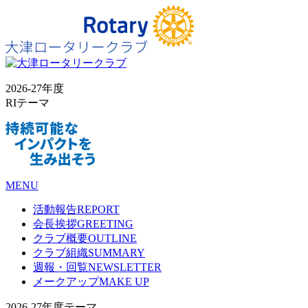
2026-27年度
RIテーマ
MENU
活動報告
REPORT
会長挨拶
GREETING
クラブ概要
OUTLINE
クラブ組織
SUMMARY
週報・回覧
NEWSLETTER
メークアップ
MAKE UP
2026-27年度テーマ