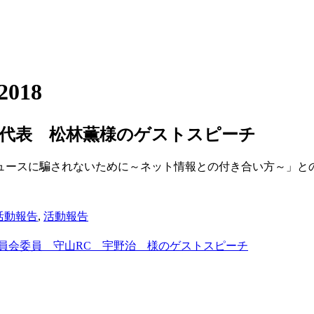
-2018
 代表 松林薫様のゲストスピーチ
ュースに騙されないために～ネット情報との付き合い方～」と
度 活動報告
,
活動報告
員会委員 守山RC 宇野治 様のゲストスピーチ