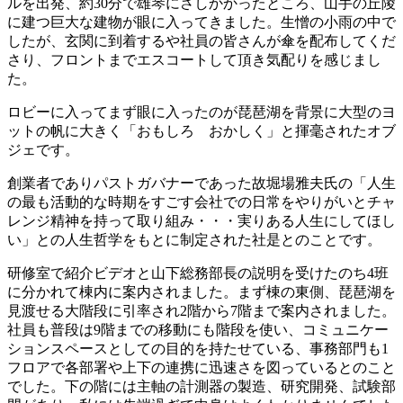
ルを出発、約30分で雄琴にさしかかったところ、山手の丘陵
に建つ巨大な建物が眼に入ってきました。生憎の小雨の中で
したが、玄関に到着するや社員の皆さんが傘を配布してくだ
さり、フロントまでエスコートして頂き気配りを感じまし
た。
ロビーに入ってまず眼に入ったのが琵琶湖を背景に大型のヨ
ットの帆に大きく「おもしろ おかしく」と揮毫されたオブ
ジェです。
創業者でありパストガバナーであった故堀場雅夫氏の「人生
の最も活動的な時期をすごす会社での日常をやりがいとチャ
レンジ精神を持って取り組み・・・実りある人生にしてほし
い」との人生哲学をもとに制定された社是とのことです。
研修室で紹介ビデオと山下総務部長の説明を受けたのち4班
に分かれて棟内に案内されました。まず棟の東側、琵琶湖を
見渡せる大階段に引率され2階から7階まで案内されました。
社員も普段は9階までの移動にも階段を使い、コミュニケー
ションスペースとしての目的を持たせている、事務部門も1
フロアで各部署や上下の連携に迅速さを図っているとのこと
でした。下の階には主軸の計測器の製造、研究開発、試験部