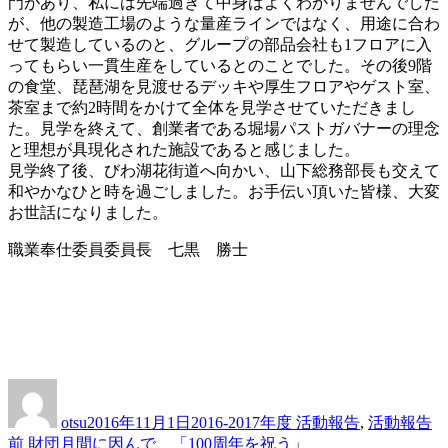
門があり、私には先端過ぎて中身はよくわかりませんでした
が、他の製造工場のような量産ラインではなく、用途に合わ
せて製造しているのと、グループの部品会社も1フロアに入
ってもらい一貫生産をしているとのことでした。その後9階
の食堂、琵琶湖を見渡せるデッキや厚生フロアやゲスト室、
茶室まで約2時間をかけて全体を見学させていただきまし
た。見学を終えて、創業者である堀場パストガバナーの理念
と理想が具現化された施設であると感じました。
見学終了後、びわ湖花街道へ向かい、山下総務部長も交えて
和やかなひと時を過ごしました。お手伝い頂いた皆様、大変
お世話になりました。
職業奉仕委員委員長 七黒 勝士
投
投
カ
稿
稿
テ
otsu
2016年11月1日
2016-2017年度 活動報告
,
活動報告
者
日:
ゴ
前
前
財団月間に因んで 「100周年を祝う」