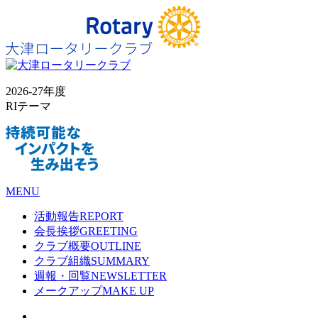
2026-27年度
RIテーマ
MENU
活動報告
REPORT
会長挨拶
GREETING
クラブ概要
OUTLINE
クラブ組織
SUMMARY
週報・回覧
NEWSLETTER
メークアップ
MAKE UP