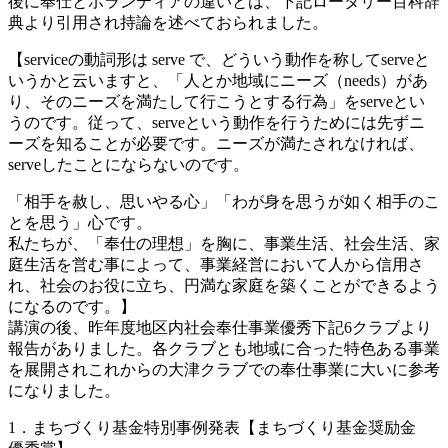
後に奉仕とボランティアの違いとは、下記ロータリー百科辞
典より引用され持論を述べておられました。
【serviceの動詞形は serve で、どういう動作を称してserveと
いうかと云いますと、「人とか地域にニーズ（needs）があ
り、そのニーズを満たして行こうとする行為」をserveとい
うのです。従って、serveという動作を行うためには先ずニ
ーズを知ることが必要です。ニーズが満たされなければ、
serveしたことにならないのです。
「相手を赦し、思いやる心」「わが身を思うが如く相手のこ
とを思う」心です。
私たちが、「奉仕の理想」を胸に、事業生活、社会生活、家
庭生活を営む事によって、事業経営において人から信用さ
れ、社会のお役に立ち、円満な家庭を築くことができるよう
になるのです。】
講演の後、昨年度地区内社会奉仕事業優秀下記6クラブより
報告がありました。各クラブとも地域に合った特色ある事業
を展開されこれからの大津クラブでの奉仕事業に大いに参考
になりました。
1．まちづくり基金特別事例発表【まちづくり基金奨励金