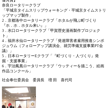
優秀賞】
奈良ロータリークラブ
「平城京タイムスリップウォーキング・平城京タイムストリ
ップマップ製作」
2．京都洛中ロータリークラブ「ホタルが飛ぶ町づくり
『ホ．ホ．ホタル来い』」
3．水口ロータリークラブ「甲賀歴史漫画製作プロジェク
ト」
4．福井水仙ロータリークラブ「発達障害者雇用推進シンポ
ジュウム（フォローアップ講演会、就労準備支援事業PT会
議）」
5．日本ロータリーEクラブ「『町づくり・人づくり』発
掘・支援事業」
6．宇治鳳凰ロータリークラブ「ウッティーを描こう、絵画
作品コンクール」
社会奉仕委員会 委員長 増 田 喜代司