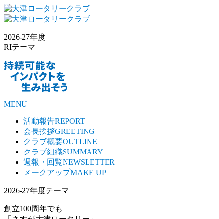
2026-27年度
RIテーマ
MENU
活動報告
REPORT
会長挨拶
GREETING
クラブ概要
OUTLINE
クラブ組織
SUMMARY
週報・回覧
NEWSLETTER
メークアップ
MAKE UP
2026-27年度テーマ
創立100周年でも
「さすが大津ロータリー」