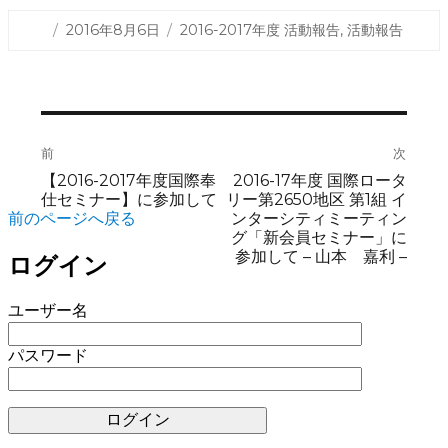
投
カ
2016年8月6日
2016-2017年度 活動報告
,
活動報告
稿
テ
日:
ゴ
リ
ー
投
前
次
前
次
稿
の
の
【2016-2017年度国際奉
2016-17年度 国際ロータ
ナ
投
投
仕セミナー】に参加して
リー第2650地区 第1組 イ
稿:
稿:
ンターシティミーティン
前のページへ戻る
ビ
グ「新会員セミナー」に
ゲ
参加して – 山本 嘉利 –
ログイン
ー
ユーザー名
シ
ョ
パスワード
ン