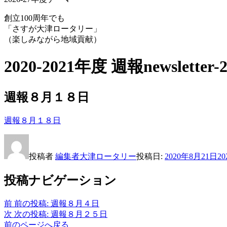
創立100周年でも
「さすが大津ロータリー」
（楽しみながら地域貢献）
2020-2021年度 週報
newsletter-
週報８月１８日
週報８月１８日
投稿者
編集者大津ロータリー
投稿日:
2020年8月21日
2
投稿ナビゲーション
前
前の投稿:
週報８月４日
次
次の投稿:
週報８月２５日
前のページへ戻る