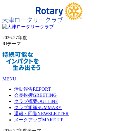
2026-27年度
RIテーマ
MENU
活動報告
REPORT
会長挨拶
GREETING
クラブ概要
OUTLINE
クラブ組織
SUMMARY
週報・回覧
NEWSLETTER
メークアップ
MAKE UP
2026-27年度テーマ