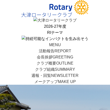
2026-27年度
RIテーマ
MENU
活動報告
REPORT
会長挨拶
GREETING
クラブ概要
OUTLINE
クラブ組織
SUMMARY
週報・回覧
NEWSLETTER
メークアップ
MAKE UP