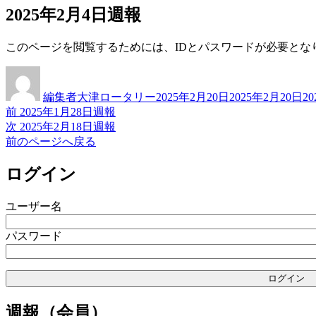
2025年2月4日週報
このページを閲覧するためには、IDとパスワードが必要とな
投
投
カ
稿
稿
テ
編集者大津ロータリー
2025年2月20日
2025年2月20日
2
者
日:
ゴ
前
前
2025年1月28日週報
投
リ
の
次
次
2025年2月18日週報
ー
稿
投
の
前のページへ戻る
稿:
投
ナ
稿:
ログイン
ビ
ゲ
ユーザー名
ー
パスワード
シ
ョ
ン
週報（会員）