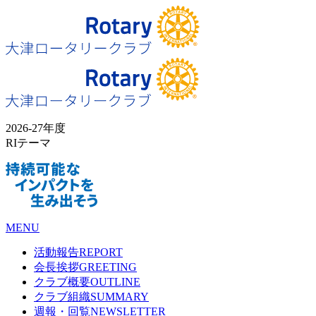
2026-27年度
RIテーマ
MENU
活動報告
REPORT
会長挨拶
GREETING
クラブ概要
OUTLINE
クラブ組織
SUMMARY
週報・回覧
NEWSLETTER