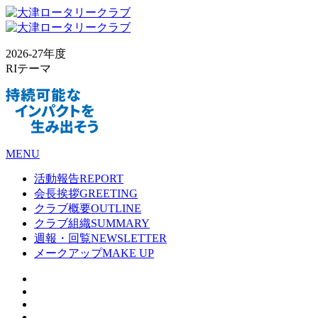
2026-27年度
RIテーマ
MENU
活動報告
REPORT
会長挨拶
GREETING
クラブ概要
OUTLINE
クラブ組織
SUMMARY
週報・回覧
NEWSLETTER
メークアップ
MAKE UP