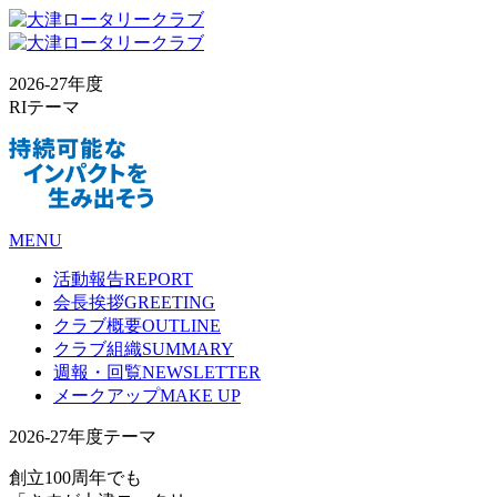
2026-27年度
RIテーマ
MENU
活動報告
REPORT
会長挨拶
GREETING
クラブ概要
OUTLINE
クラブ組織
SUMMARY
週報・回覧
NEWSLETTER
メークアップ
MAKE UP
2026-27年度テーマ
創立100周年でも