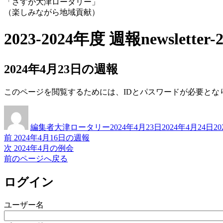
「さすが大津ロータリー」
（楽しみながら地域貢献）
2023-2024年度 週報
newsletter-
2024年4月23日の週報
このページを閲覧するためには、IDとパスワードが必要とな
投
投
カ
稿
稿
テ
編集者大津ロータリー
2024年4月23日
2024年4月24日
2
者
日:
ゴ
前
前
2024年4月16日の週報
投
リ
の
次
次
2024年4月の例会
ー
稿
投
の
前のページへ戻る
稿:
投
ナ
稿:
ログイン
ビ
ゲ
ユーザー名
ー