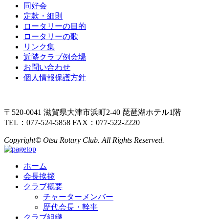
同好会
定款・細則
ロータリーの目的
ロータリーの歌
リンク集
近隣クラブ例会場
お問い合わせ
個人情報保護方針
〒520-0041 滋賀県大津市浜町2-40 琵琶湖ホテル1階
TEL：077-524-5858 FAX：077-522-2220
Copyright© Otsu Rotary Club. All Rights Reserved.
ホーム
会長挨拶
クラブ概要
チャーターメンバー
歴代会長・幹事
クラブ組織