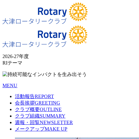
2026-27年度
RIテーマ
MENU
活動報告
REPORT
会長挨拶
GREETING
クラブ概要
OUTLINE
クラブ組織
SUMMARY
週報・回覧
NEWSLETTER
メークアップ
MAKE UP