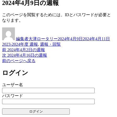
2024年4月9日の週報
このページを閲覧するためには、IDとパスワードが必要と
なります。
投
投
カ
稿
稿
テ
編集者大津ロータリー
2024年4月9日
2024年4月11日
者
日:
ゴ
2023-2024年度 週報
,
週報・回覧
リ
前
前
2024年4月2日の週報
投
ー
の
次
次
2024年4月16日の週報
稿
投
の
前のページへ戻る
稿:
投
ナ
稿:
ログイン
ビ
ゲ
ユーザー名
ー
パスワード
シ
ョ