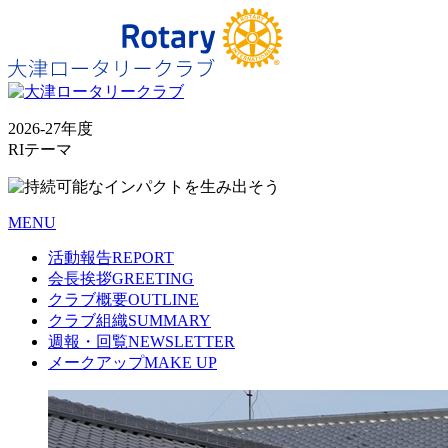
2026-27年度
RIテーマ
MENU
活動報告
REPORT
会長挨拶
GREETING
クラブ概要
OUTLINE
クラブ組織
SUMMARY
週報・回覧
NEWSLETTER
メークアップ
MAKE UP