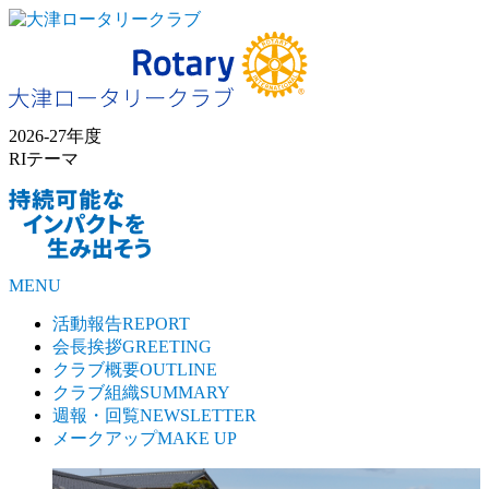
2026-27年度
RIテーマ
MENU
活動報告
REPORT
会長挨拶
GREETING
クラブ概要
OUTLINE
クラブ組織
SUMMARY
週報・回覧
NEWSLETTER
メークアップ
MAKE UP