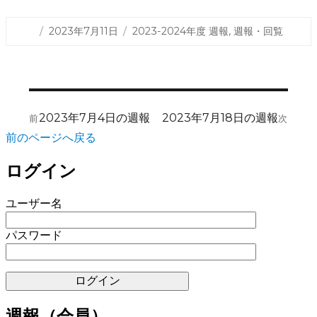
投
カ
2023年7月11日
2023-2024年度 週報
,
週報・回覧
稿
テ
日:
ゴ
リ
ー
投
前
次
2023年7月4日の週報
2023年7月18日の週報
前
次
稿
の
の
前のページへ戻る
ナ
投
投
稿:
稿:
ビ
ログイン
ゲ
ユーザー名
ー
シ
パスワード
ョ
ン
週報（会員）