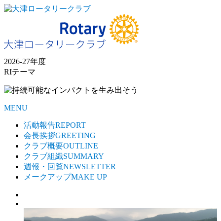
2026-27年度
RIテーマ
MENU
活動報告
REPORT
会長挨拶
GREETING
クラブ概要
OUTLINE
クラブ組織
SUMMARY
週報・回覧
NEWSLETTER
メークアップ
MAKE UP