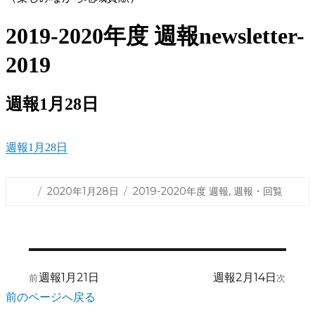
2019-2020年度 週報
newsletter-
2019
週報1月28日
週報1月28日
投
カ
2020年1月28日
2019-2020年度 週報
,
週報・回覧
稿
テ
日:
ゴ
リ
ー
投
前
次
週報1月21日
週報2月14日
前
次
稿
の
の
前のページへ戻る
ナ
投
投