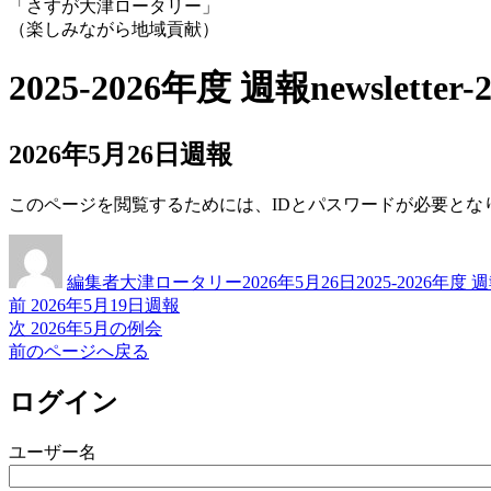
「さすが大津ロータリー」
（楽しみながら地域貢献）
2025-2026年度 週報
newsletter-
2026年5月26日週報
このページを閲覧するためには、IDとパスワードが必要とな
投
投
カ
稿
稿
テ
編集者大津ロータリー
2026年5月26日
2025-2026年度 
者
日:
ゴ
前
前
2026年5月19日週報
投
リ
の
次
次
2026年5月の例会
ー
稿
投
の
前のページへ戻る
稿:
投
ナ
稿:
ログイン
ビ
ゲ
ユーザー名
ー