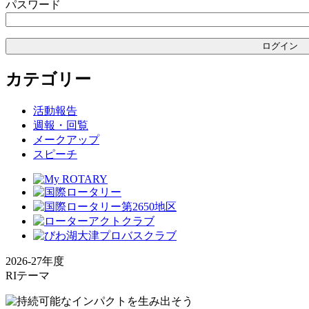
パスワード
シ
ョ
ン
カテゴリー
活動報告
週報・回覧
メークアップ
スピーチ
2026-27年度
RIテーマ