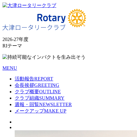
2026-27年度
RIテーマ
MENU
活動報告
REPORT
会長挨拶
GREETING
クラブ概要
OUTLINE
クラブ組織
SUMMARY
週報・回覧
NEWSLETTER
メークアップ
MAKE UP