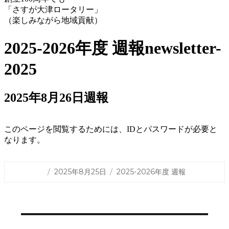
「さすが大津ロータリー」
（楽しみながら地域貢献）
2025-2026年度 週報
newsletter-
2025
2025年8月26日週報
このページを閲覧するためには、IDとパスワードが必要と
なります。
投
カ
2025年8月25日
2025-2026年度 週報
稿
テ
日:
ゴ
リ
ー
投