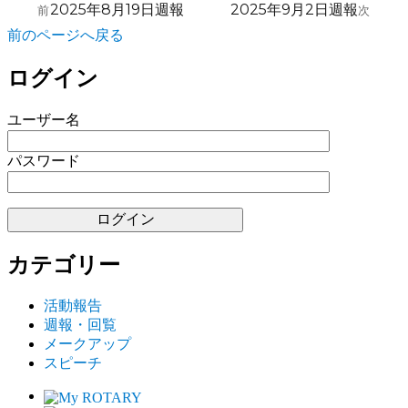
前
次
2025年8月19日週報
2025年9月2日週報
前
次
稿
の
の
前のページへ戻る
ナ
投
投
稿:
稿:
ビ
ログイン
ゲ
ユーザー名
ー
シ
パスワード
ョ
ン
カテゴリー
活動報告
週報・回覧
メークアップ
スピーチ