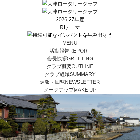
2026-27年度
RIテーマ
MENU
活動報告
REPORT
会長挨拶
GREETING
クラブ概要
OUTLINE
クラブ組織
SUMMARY
週報・回覧
NEWSLETTER
メークアップ
MAKE UP