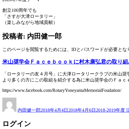
創立100周年でも
「さすが大津ロータリー」
（楽しみながら地域貢献）
投稿者:
内田健一郎
このページを閲覧するためには、IDとパスワードが必要とな
米山奨学会Ｆａｃｅｂｏｏｋに村木康弘君の取り組
「ロータリーの友４月号」に大津ロータリークラブの米山奨
より多くの方にこの取組を紹介する為に米山奨学会のＦａｃ
https://www.facebook.com/RotaryYoneyamaMemorialFoudation/
投
投
カ
稿
稿
テ
内田健一郎
2018年4月4日
2018年4月6日
2018-2019年
者
日:
ゴ
リ
ログイン
ー