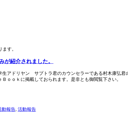
ります。
みが紹介されました。
学生アドリヤン サプトラ君のカウンセラーである村木康弘君
ｅＢｏｏｋに掲載しておられます。是非とも御閲覧下さい。
度 活動報告
,
活動報告