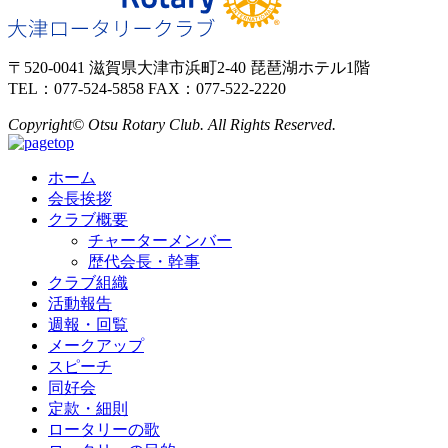
〒520-0041 滋賀県大津市浜町2-40 琵琶湖ホテル1階
TEL：077-524-5858 FAX：077-522-2220
Copyright© Otsu Rotary Club. All Rights Reserved.
ホーム
会長挨拶
クラブ概要
チャーターメンバー
歴代会長・幹事
クラブ組織
活動報告
週報・回覧
メークアップ
スピーチ
同好会
定款・細則
ロータリーの歌