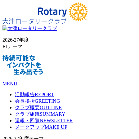
2026-27年度
RIテーマ
MENU
活動報告
REPORT
会長挨拶
GREETING
クラブ概要
OUTLINE
クラブ組織
SUMMARY
週報・回覧
NEWSLETTER
メークアップ
MAKE UP
2026-27年度テーマ